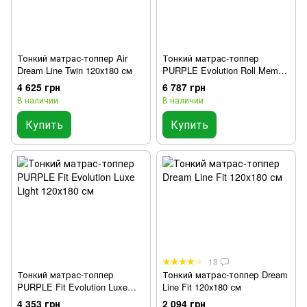
Тонкий матрас-топпер Air
Тонкий матраc-топпер
Dream Line Twin 120х180 см
PURPLE Evolution Roll Memo
120x180 см
4 625 грн
6 787 грн
В наличии
В наличии
Купить
Купить
18
Тонкий матрас-топпер
Тонкий матрас-топпер Dream
PURPLE Fit Evolution Luxe
Line Fit 120х180 см
Light 120х180 см
4 353 грн
2 094 грн