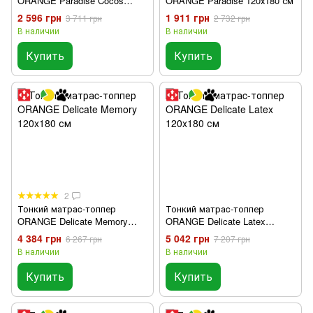
ORANGE Paradise Cocos
ORANGE Paradise 120х180 см
120х180 см
2 596 грн
1 911 грн
3 711 грн
2 732 грн
В наличии
В наличии
Купить
Купить
2
Тонкий матраc-топпер
Тонкий матраc-топпер
ORANGE Delicate Memory
ORANGE Delicate Latex
120x180 см
120x180 см
4 384 грн
5 042 грн
6 267 грн
7 207 грн
В наличии
В наличии
Купить
Купить