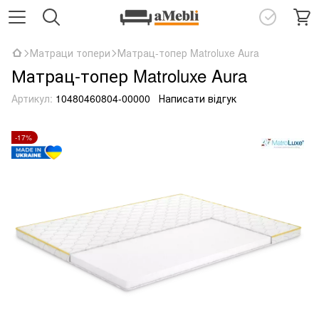
Матраци топери
Матрац-топер Matroluxe Aura
Матрац-топер Matroluxe Aura
Артикул:
10480460804-00000
Написати відгук
-17%