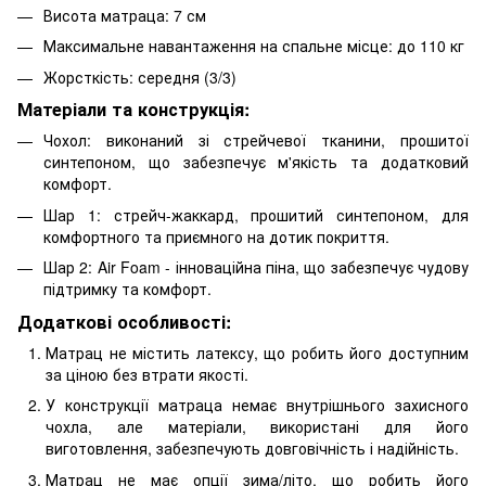
Висота матраца: 7 см
Максимальне навантаження на спальне місце: до 110 кг
Жорсткість: середня (3/3)
Матеріали та конструкція:
Чохол: виконаний зі стрейчевої тканини, прошитої
синтепоном, що забезпечує м'якість та додатковий
комфорт.
Шар 1: стрейч-жаккард, прошитий синтепоном, для
комфортного та приємного на дотик покриття.
Шар 2: Air Foam - інноваційна піна, що забезпечує чудову
підтримку та комфорт.
Додаткові особливості:
Матрац не містить латексу, що робить його доступним
за ціною без втрати якості.
У конструкції матраца немає внутрішнього захисного
чохла, але матеріали, використані для його
виготовлення, забезпечують довговічність і надійність.
Матрац не має опції зима/літо, що робить його