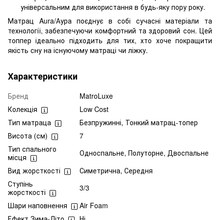
універсальним для використання в будь-яку пору року.
Матрац Aura/Аура поєднує в собі сучасні матеріали та
технології, забезпечуючи комфортний та здоровий сон. Цей
топпер ідеально підходить для тих, хто хоче покращити
якість сну на існуючому матраці чи ліжку.
Характеристики
Бренд
MatroLuxe
Колекція
Low Cost
Тип матраца
Безпружинні, Тонкий матрац-топер
Висота (см)
7
Тип спального
Односпальне, Полуторне, Двоспальне
місця
Вид жорсткості
Симетрична, Середня
Ступінь
3/3
жорсткості
Шари наповнення
Air Foam
Ефект Зима-Літо
Ні