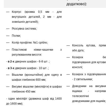
додатково):
Корпус (кромка 0,5 мм - для
внутрішніх деталей, 2 мм - для
зовнішніх деталей);
Розсувна система;
Полки;
Колір профілю: №1 срібло;
Консоль кутова, прям
Пластикові ніжки-чашечки з
або дуга;
регулюванням висоти:
Козирок бе
-
в 2-х
дверних шафах - 6-8 шт .;
підсвічування для кутов
консолі;
-
в 3-х
дверних шафах - 10 шт .;
Козирок з підсвічування
Вішалки (кронштейни) для одягу в
- 2 світильники;
шафах глибиною 600 мм;
Доводчики на висувни
Висувні вішалки (мініліфти) в шафах
ящиках - напрямн
глибиною 450 мм:
телескопічні 
- один мініліфт (довжина шаф від 1400
доводчиками для ящиків;
до 1600 мм);