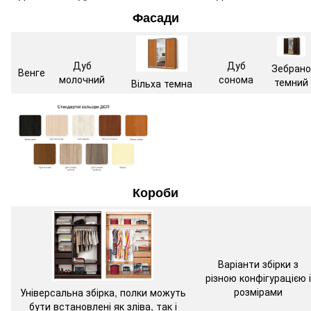
Фасади
Дуб
Дуб
Зебрано
Венге
молочний
сонома
темний
Вільха темна
Короби
Варіанти збірки з
різною конфігурацією і
розмірами
Універсальна збірка, полки можуть
бути встановлені як зліва, так і