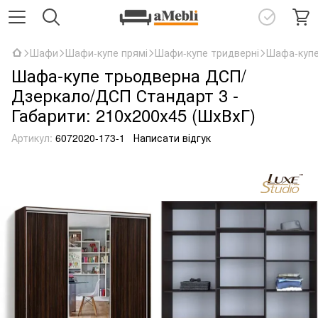
Шафи
Шафи-купе прямі
Шафи-купе тридверні
Шафа-купе
Шафа-купе трьодверна ДСП/
Дзеркало/ДСП Стандарт 3 -
Габарити: 210х200х45 (ШхВхГ)
Артикул:
6072020-173-1
Написати відгук