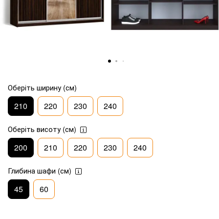
Оберіть ширину (см)
210
220
230
240
Оберіть висоту (см)
200
210
220
230
240
Глибина шафи (см)
45
60