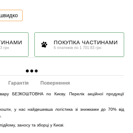
 швидко
ТИНАМИ
ПОКУПКА ЧАСТИНАМИ
3 грн
6 платежів по 1 701.83 грн
Гарантія
Повернення
овару БЕЗКОШТОВНА по Києву. Перелік акційної продукції
ошти, у нас найдешевша логістика зі знижками до 70% від
.
ідйому, заносу та зборці у Києві.