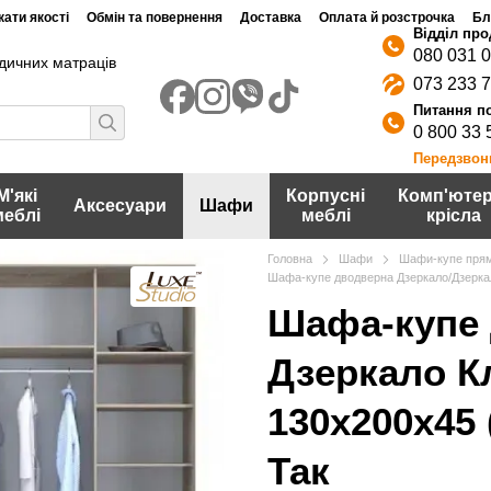
ати якості
Обмін та повернення
Доставка
Оплата й розстрочка
Бл
080 031 
дичних матраців
073 233 
0 800 33 
Передзвон
М'які
Корпусні
Комп'ютер
Аксесуари
Шафи
меблі
меблі
крісла
Головна
Шафи
Шафи-купе прям
Шафа-купе дводверна Дзеркало/Дзеркало
Шафа-купе 
Дзеркало Кл
130х200х45
Так