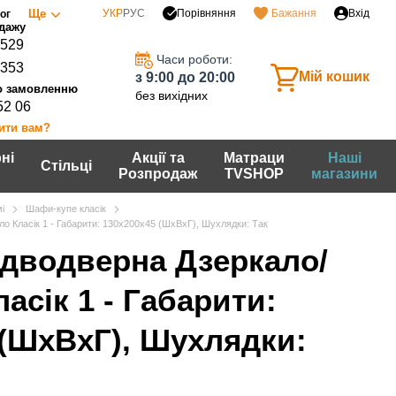
Порівняння
Ще
УКР
РУС
Бажання
Вхід
ог
0529
Часи роботи:
7353
Мій кошик
з 9:00 до 20:00
без вихідних
52 06
ити вам?
ні
Акції та
Матраци
Наші
Стільці
Розпродаж
TVSHOP
магазини
і
Шафи-купе класік
 Класiк 1 - Габарити: 130х200х45 (ШхВхГ), Шухлядки: Так
дводверна Дзеркало/
асiк 1 - Габарити:
 (ШхВхГ), Шухлядки: