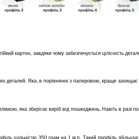
кий картон, завдяки чому забезпечується цілісність деталей
ях деталей. Яка, в порівнянні з паперовою, краще захищає
вкою, яка зберігає виріб від пошкоджень. Навіть в разі п
іль щільністю 350 грам на 1 м.п. Такий профіль збільшує м