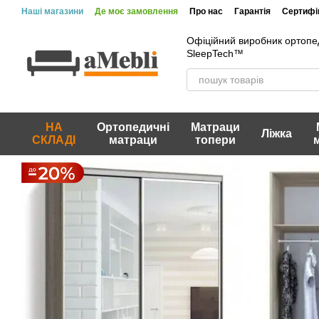
Перейти до основного контенту
Наші магазини
Де моє замовлення
Про нас
Гарантія
Сертифік
Офіційний виробник ортопе
SleepTech™
НА
Ортопедичні
Матраци
Ліжка
СКЛАДІ
матраци
топери