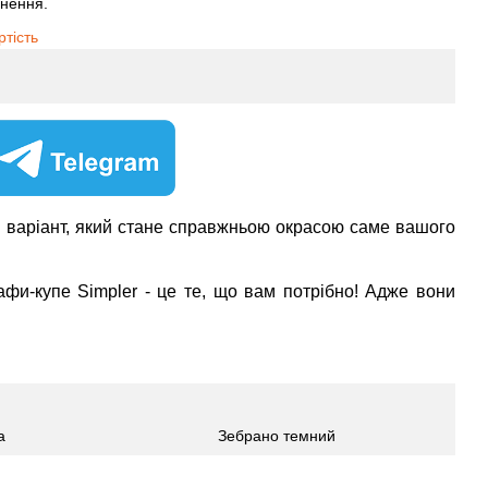
рнення.
ртість
ти варіант, який стане справжньою окрасою саме вашого
шафи-купе Simpler - це те, що вам потрібно! Адже вони
а
Зебрано темний