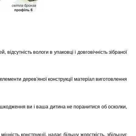
, відсутність вологи в упаковці і довговічність зібраної
 елементи дерев'яної конструкції матеріал виготовлення
ошкодження ви і ваша дитина не поранитися об осколки,
іцність конструкції, надає бідьшу жорсткість, збільшує