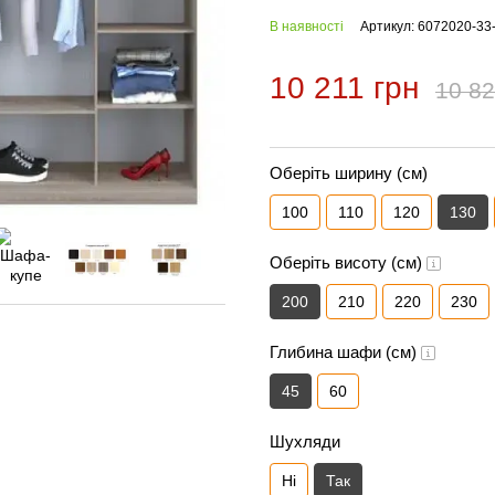
В наявності
Артикул: 6072020-33
10 211 грн
10 82
Оберіть ширину (см)
100
110
120
130
Оберіть висоту (см)
200
210
220
230
Глибина шафи (см)
45
60
Шухляди
Ні
Так