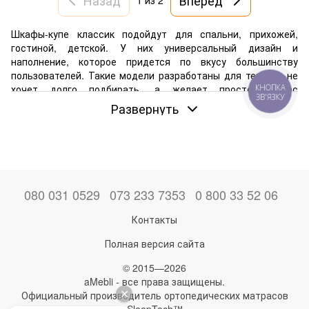
1
из 2
Шкафы-купе классик подойдут для спальни, прихожей,
гостиной, детской. У них универсальный дизайн и
наполнение, которое придется по вкусу большинству
пользователей. Такие модели разработаны для тех, кто не
КНОПКА
хочет долго подбирать, а желает просто сейчас
ЗВ'ЯЗКУ
приобрести его и начать пользоваться. Также можно
Развернуть
уверенно сказать, что классические шкафы-купе имеют
универсальный дизайн, который органично впишется в
любую стилистику.
Преимущества классических шкафов-купе
Шкаф классик – идеальное решение, с какой стороны на
080 031 0529
073 233 7353
0 800 33 52 06
него ни смотреть. У такой мебели есть следующие
преимущества:
Контакты
удобные стандартные размеры. Габариты позволяют
Полная версия сайта
устанавливать их в любой квартире, доме. Это
отличный вариант, когда не хочется ничего
© 2015—2026
придумывать с дизайном – просто выбрали самый
aMebli - все права защищены.
подходящий, и готово;
Официальный производитель ортопедических матрасов
выверенные конструкции. Выбирайте шкаф по
SleepTech™