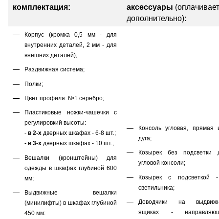
комплектация:
аксессуары
(оплачивае
дополнительно):
Корпус (кромка 0,5 мм - для
внутренних деталей, 2 мм - для
внешних деталей);
Раздвижная система;
Полки;
Цвет профиля: №1 серебро;
Пластиковые ножки-чашечки с
регулировкий высоты:
Консоль угловая, прямая 
-
в 2-х
дверных шкафах - 6-8 шт.;
дуга;
-
в 3-х
дверных шкафах - 10 шт.;
Козырек без подсветки 
Вешалки (кронштейны) для
угловой консоли;
одежды в шкафах глубиной 600
Козырек с подсветкой 
мм;
светильника;
Выдвижные вешалки
Доводчики на выдвиж
(минилифты) в шкафах глубиной
ящиках - направляю
450 мм: