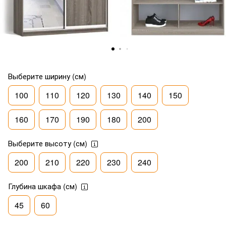
Выберите ширину (см)
100
110
120
130
140
150
160
170
190
180
200
Выберите высоту (см)
200
210
220
230
240
Глубина шкафа (см)
45
60