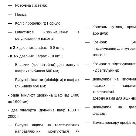
Розсувна система;
Полки;
Колір профілю: №1 срібло;
Консоль кутова, прям
Пластикові ніжки-чашечки з
або дуга;
регулюванням висоти:
Козирок бе
-
в 2-х
дверних шафах - 6-8 шт .;
підсвічування для кутов
консолі;
-
в 3-х
дверних шафах - 10 шт .;
Козирок з підсвічування
Вішалки (кронштейни) для одягу в
- 2 світильники;
шафах глибиною 600 мм;
Доводчики на висувни
Висувні вішалки (мініліфти) в шафах
ящиках - напрямн
глибиною 450 мм:
телескопічні 
- один мініліфт (довжина шаф від 1400
доводчиками для ящиків;
до 1600 мм);
Доводчики на двер
- два мініліфта (довжина шаф 1800 і
фасаду;
2000);
Заміна кольору профілю;
Висувні ящики на телескопічних
направляючих, монтуються як