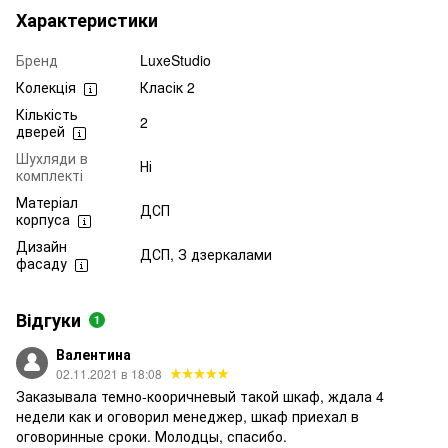
Характеристики
Бренд
LuxeStudio
Колекція
Класік 2
Кількість
2
дверей
Шухляди в
Ні
комплекті
Матеріал
ДСП
корпуса
Дизайн
ДСП, З дзеркалами
фасаду
Відгуки
1
Валентина
02.11.2021 в 18:08
Заказывала темно-кооричневый такой шкаф, ждала 4
недели как и оговорил менеджер, шкаф приехал в
оговоринные сроки. Молодцы, спасибо.