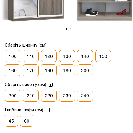
Оберіть ширину (см)
100
110
120
130
140
150
160
170
190
180
200
Оберіть висоту (см)
200
210
220
230
240
Глибина шафи (см)
45
60