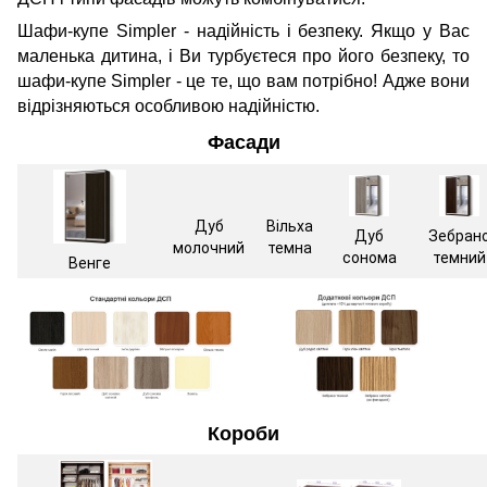
Шафи-купе Simpler - надійність і безпеку. Якщо у Вас
маленька дитина, і Ви турбуєтеся про його безпеку, то
шафи-купе Simpler - це те, що вам потрібно! Адже вони
відрізняються особливою надійністю.
Фасади
Дуб
Вільха
Дуб
Зебран
молочний
темна
сонома
темний
Венге
Короби