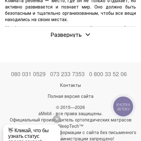
Комната ребенка ー место, где он не только отдыхает, но
активно развивается и познает мир. Оно должно быть
безопасным и тщательно организованным, чтобы все вещи
находились на своих местах.
Шкаф купе в детскую ー оптимальный вариант, особенно
Развернуть
для небольшого помещения. Это компактный, но
вместительный гарнитур, внутреннее пространство
которого можно компоновать как угодно. Он послужит не
один год, и отлично подойдет для хранения одежды
малыша или вещей подростка.
Общие правила выбора
080 031 0529
073 233 7353
0 800 33 52 06
Пространство, в котором находится ребенок, должно быть
безопасным. Потому оптимальная конструкция ー с
Контакты
закругленными краями полок, надежной системой
Полная версия сайта
скольжения двери или острых элементов. Для самых
маленьких не стоит заказывать зеркальную створку, ее
КНОПКА
© 2015—2026
ЗВ'ЯЗКУ
можно добавить позже, когда малыш подрастет и будет
aMebli - все права защищены.
отвечать за свои действия.
Официальный производитель ортопедических матрасов
Прежде чем купить шкаф-купе в детскую комнату,
SleepTech™
руководствуются такими общими критериями:
Любое использование информации с сайта без письменного
разрешения администрации запрещено!
пол и возраст ребенка. Первый фактор влияет на цвет и