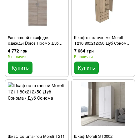
Распашной шкаф для
Шкаф с полочками Moreli
одежды Doros Промо Дуб
Т210 80x212x50 Дуб Сонома /
Cонома 2 ДСП 90х48х204
Дуб Сонома
4 772 грн
7 664 грн
(40908024)
В наличии
В наличии
Купить
Купить
Шкаф со штангой Moreli Т211
Шкаф Moreli SТ0002