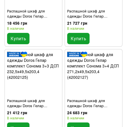
Распашной шкаф для
Распашной шкаф для
одежды Doros Гелар
одежды Doros Гелар
комплект Cонома 2+3 ДСП
комплект Дуб Cонома 2+4
18 456 грн
21 727 грн
193,7х49,5х203,4 (42002122)
ДСП 232,5х49,5х203,4
В наличии
В наличии
(42002118)
Купить
Купить
Распашной шкаф для
Распашной шкаф для
одежды Doros Гелар
одежды Doros Гелар
комплект Cонома 3+3 ДСП
комплект Cонома 3+4 ДСП
21 412 грн
24 683 грн
232,5х49,5х203,4 (42002125)
271,2х49,5х203,4 (42002127)
В наличии
В наличии