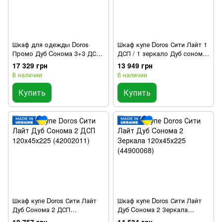
Шкаф для одежды Doros
Шкаф купе Doros Сити Лайт 1
Промо Дуб Cонома 3+3 ДСП
ДСП / 1 зеркало Дуб сонома
270х48х204 (42005005)
120x45x225
17 329 грн
13 949 грн
В наличии
В наличии
Купить
Купить
Шкаф купе Doros Сити Лайт
Шкаф купе Doros Сити Лайт
Дуб Cонома 2 ДСП
Дуб Cонома 2 Зеркала
120х45х225 (42002011)
120х45х225 (44900068)
12 757 грн
14 534 грн