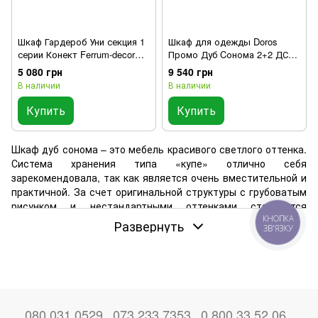
Шкаф Гардероб Уни секция 1
Шкаф для одежды Doros
серии Конект Ferrum-decor
Промо Дуб Cонома 2+2 ДСП
220x60x50см Белый металл
180х48х204 (42005007)
5 080 грн
9 540 грн
ДСП Дуб Сонома 32 мм
В наличии
В наличии
(SHG018)
Купить
Купить
Шкаф дуб сонома – это мебель красивого светлого оттенка.
Система хранения типа «купе» отлично себя
зарекомендовала, так как является очень вместительной и
практичной. За счет оригинальной структуры с грубоватым
рисунком и нестандартными оттенками становится
изюминкой в дизайне комнаты. Такой выбор поможет
КНОПКА
Развернуть
ЗВ'ЯЗКУ
максимально практично организовать пространство как
спальни, так и гостиной, и даже коридора.
080 031 0529
073 233 7353
0 800 33 52 06