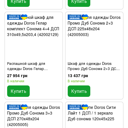
Купить
Купить
Распашной шкаф для
Шкаф для одежды Doros
одежды Doros Гелар
Промо Дуб Cонома 2+3 ДСП
комплект Cонома 4+4 ДСП
225х48х204 (42005003)
27 954 грн
13 437 грн
310х49,5х203,4 (42002129)
В наличии
В наличии
Купить
Купить