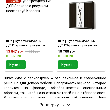
Шкаф-купе трехдверный
Шкаф-купе трехдверный
ДСП/Зеркало с рисунком
ДСП/Зеркало с рисунком
пескоструй Классик 1
пескоструй Стандарт
13 847 грн
19 709 грн
14 896 грн
В наличии
В наличии
Купить
Купить
Шкаф-купе с пескоструем – это стильное и современное
решение для декора мебели. Поверхность зеркала, которое
крепится на фасаде, обрабатывается специальным
образом, так, чтобы она стала матовой и не отбивала свет.
В результате получается оригинальный рисунок. Цена
шкафа-купе пескоструй вполне доступная. В нашем
Развернуть
каталоге есть много моделей и дизайнерских решений для