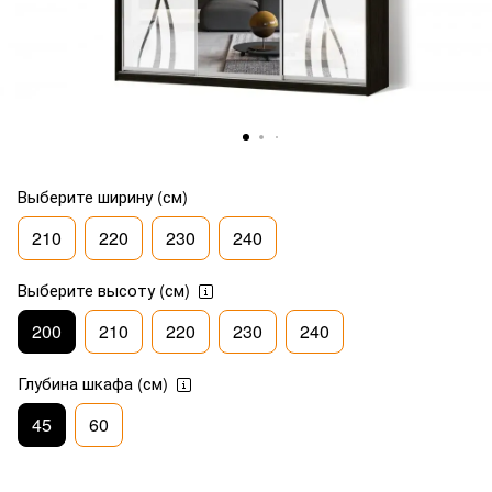
Выберите ширину (см)
210
220
230
240
Выберите высоту (см)
200
210
220
230
240
Глубина шкафа (см)
45
60