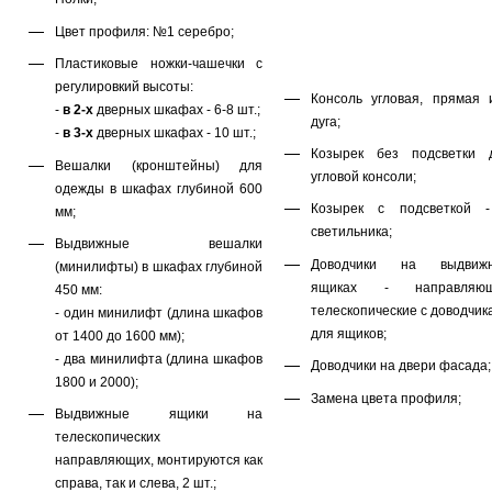
Цвет профиля: №1 серебро;
Пластиковые ножки-чашечки с
регулировкий высоты:
Консоль угловая, прямая 
-
в 2-х
дверных шкафах - 6-8 шт.;
дуга;
-
в 3-х
дверных шкафах - 10 шт.;
Козырек без подсветки 
Вешалки (кронштейны) для
угловой консоли;
одежды в шкафах глубиной 600
Козырек с подсветкой 
мм;
светильника;
Выдвижные вешалки
Доводчики на выдвиж
(минилифты) в шкафах глубиной
ящиках - направляю
450 мм:
телескопические с доводчик
- один минилифт (длина шкафов
для ящиков;
от 1400 до 1600 мм);
- два минилифта (длина шкафов
Доводчики на двери фасада;
1800 и 2000);
Замена цвета профиля;
Выдвижные ящики на
телескопических
направляющих, монтируются как
справа, так и слева, 2 шт.;