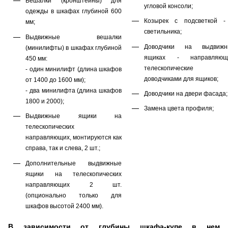
Вешалки (кронштейны) для
угловой консоли;
одежды в шкафах глубиной 600
Козырек с подсветкой -
мм;
светильника;
Выдвижные вешалки
Доводчики на выдвижн
(минилифты) в шкафах глубиной
ящиках - направляющ
450 мм:
телескопические
- один минилифт (длина шкафов
доводчиками для ящиков;
от 1400 до 1600 мм);
- два минилифта (длина шкафов
Доводчики на двери фасада;
1800 и 2000);
Замена цвета профиля;
Выдвижные ящики на
телескопических
направляющих, монтируются как
справа, так и слева, 2 шт.;
Дополнительные выдвижные
ящики на телескопических
направляющих 2 шт.
(опционально только для
шкафов высотой 2400 мм).
В зависимости от глубины шкафа-купе в нем