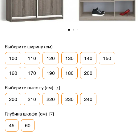
Выберите ширину (см)
100
110
120
130
140
150
160
170
190
180
200
Выберите высоту (см)
200
210
220
230
240
Глубина шкафа (см)
45
60