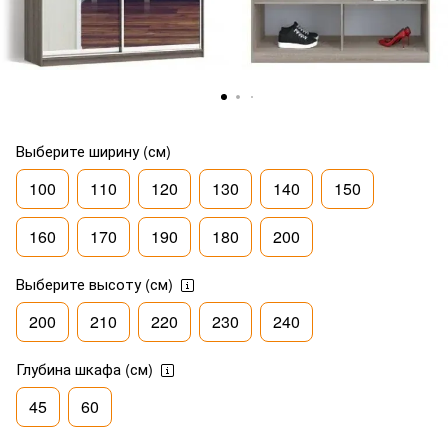
Выберите ширину (см)
100
110
120
130
140
150
160
170
190
180
200
Выберите высоту (см)
200
210
220
230
240
Глубина шкафа (см)
45
60