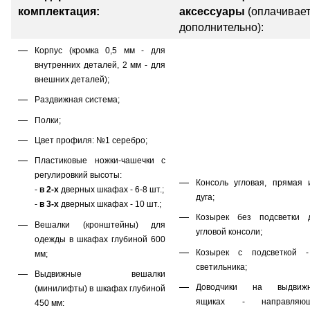
комплектация:
аксессуары
(оплачивае
дополнительно):
Корпус (кромка 0,5 мм - для
внутренних деталей, 2 мм - для
внешних деталей);
Раздвижная система;
Полки;
Цвет профиля: №1 серебро;
Пластиковые ножки-чашечки с
регулировкий высоты:
Консоль угловая, прямая 
-
в 2-х
дверных шкафах - 6-8 шт.;
дуга;
-
в 3-х
дверных шкафах - 10 шт.;
Козырек без подсветки 
Вешалки (кронштейны) для
угловой консоли;
одежды в шкафах глубиной 600
Козырек с подсветкой 
мм;
светильника;
Выдвижные вешалки
Доводчики на выдвиж
(минилифты) в шкафах глубиной
ящиках - направляю
450 мм: