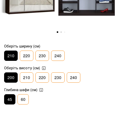
Оберіть ширину (см)
210
220
230
240
Оберіть висоту (см)
200
210
220
230
240
Глибина шафи (см)
45
60