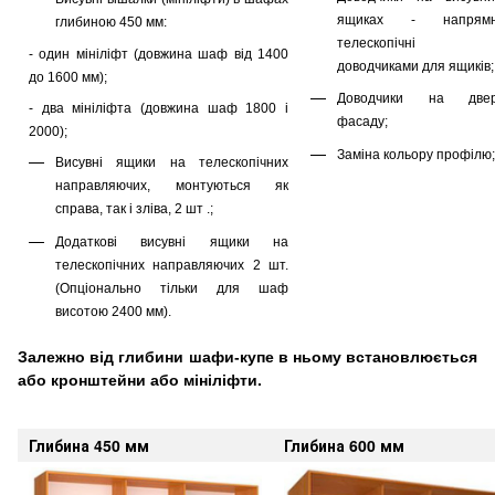
ящиках - напрямн
глибиною 450 мм:
телескопічні 
- один мініліфт (довжина шаф від 1400
доводчиками для ящиків;
до 1600 мм);
Доводчики на двер
- два мініліфта (довжина шаф 1800 і
фасаду;
2000);
Заміна кольору профілю;
Висувні ящики на телескопічних
направляючих, монтуються як
справа, так і зліва, 2 шт .;
Додаткові висувні ящики на
телескопічних направляючих 2 шт.
(Опціонально тільки для шаф
висотою 2400 мм).
Залежно від глибини шафи-купе в ньому встановлюється
або кронштейни або мініліфти.
Глибина 450 мм
Глибина 600 мм