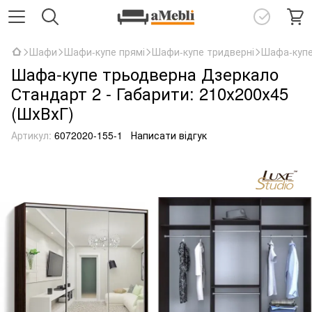
Шафи
Шафи-купе прямі
Шафи-купе тридверні
Шафа-купе
Шафа-купе трьодверна Дзеркало
Стандарт 2 - Габарити: 210х200х45
(ШхВхГ)
Артикул:
6072020-155-1
Написати відгук