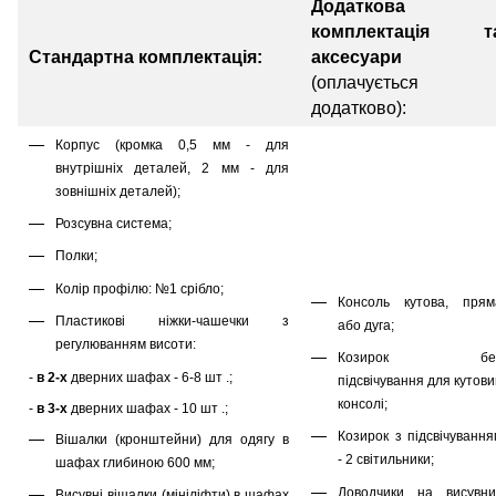
Додаткова
комплектація т
Стандартна комплектація:
аксесуари
(оплачується
додатково):
Корпус (кромка 0,5 мм - для
внутрішніх деталей, 2 мм - для
зовнішніх деталей);
Розсувна система;
Полки;
Колір профілю: №1 срібло;
Консоль кутова, прям
Пластикові ніжки-чашечки з
або дуга;
регулюванням висоти:
Козирок бе
-
в 2-х
дверних шафах - 6-8 шт .;
підсвічування для кутов
консолі;
-
в 3-х
дверних шафах - 10 шт .;
Козирок з підсвічування
Вішалки (кронштейни) для одягу в
- 2 світильники;
шафах глибиною 600 мм;
Доводчики на висувни
Висувні вішалки (мініліфти) в шафах