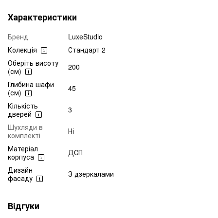
Характеристики
Бренд
LuxeStudio
Колекція
Стандарт 2
Оберіть висоту
200
(см)
Глибина шафи
45
(см)
Кількість
3
дверей
Шухляди в
Ні
комплекті
Матеріал
ДСП
корпуса
Дизайн
З дзеркалами
фасаду
Відгуки