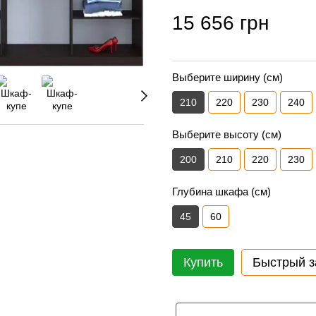
15 656 грн
Выберите ширину (см)
210
220
230
240
Выберите высоту (см)
200
210
220
230
Глубина шкафа (см)
45
60
Купить
Быстрый з