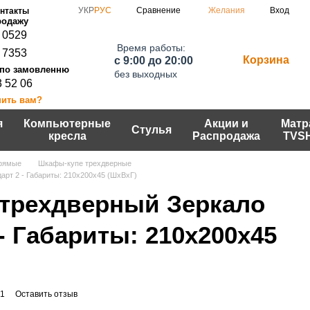
Сравнение
УКР
РУС
Желания
Вход
нтакты
 0529
Время работы:
 7353
Корзина
c 9:00 до 20:00
без выходных
3 52 06
нить вам?
я
Компьютерные
Акции и
Матр
Стулья
кресла
Распродажа
TVS
рямые
Шкафы-купе трехдверные
рт 2 - Габариты: 210х200х45 (ШхВхГ)
трехдверный Зеркало
- Габариты: 210х200х45
-1
Оставить отзыв