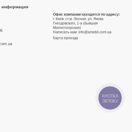
я информация
9
Офис компании находится по адресу:
г. Киев. ст.м. Лесная, ул. Якова
3
Гнездовского, 1-а (бывшая
Магнитогорская)
06
Написать нам:
info@amebli.com.ua
Карта проезда
.com.ua
КНОПКА
ЗВ'ЯЗКУ