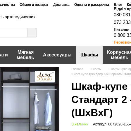
качества
Обмен и возврат
Доставка
Оплата и рассрочка
Блог
Ко
Договор публичной оферты
шение
Политика конфидециальности
080 031
ь ортопедических
073 233
0 800 3
Перезво
Мягкая
Корпусна
ати
Аксессуары
Шкафы
мебель
мебель
Главная
Шкафы
Шкафы-купе п
Шкаф-купе трехдверный Зеркало Станда
Шкаф-купе 
Стандарт 2 
(ШхВхГ)
В наличии
Артикул: 6072020-155