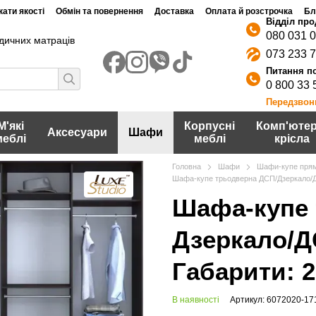
ати якості
Обмін та повернення
Доставка
Оплата й розстрочка
Бл
080 031 
дичних матраців
073 233 
0 800 33 
Передзвон
М'які
Корпусні
Комп'ютер
Аксесуари
Шафи
меблі
меблі
крісла
Головна
Шафи
Шафи-купе прям
Шафа-купе трьодверна ДСП/Дзеркало/Д
Шафа-купе 
Дзеркало/Д
Габарити: 
В наявності
Артикул: 6072020-17