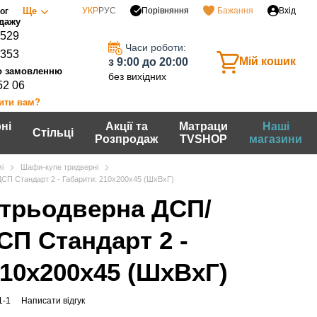
Порівняння
Ще
УКР
РУС
Бажання
Вхід
ог
0529
Часи роботи:
7353
Мій кошик
з 9:00 до 20:00
без вихідних
52 06
ити вам?
ні
Акції та
Матраци
Наші
Стільці
Розпродаж
TVSHOP
магазини
і
Шафи-купе тридверні
СП Стандарт 2 - Габарити: 210х200х45 (ШхВхГ)
трьодверна ДСП/
СП Стандарт 2 -
210х200х45 (ШхВхГ)
1-1
Написати відгук