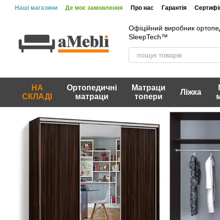
Перейти до основного контенту
Наші магазини
Де моє замовлення
Про нас
Гарантія
Сертифік
Офіційний виробник ортопе
SleepTech™
НА
Ортопедичні
Матраци
Ліжка
СКЛАДІ
матраци
топери