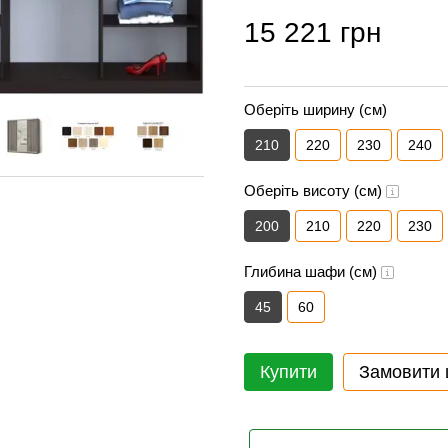
15 221 грн
Оберіть ширину (см)
210
220
230
240
Оберіть висоту (см)
200
210
220
230
Глибина шафи (см)
45
60
Купити
Замовити