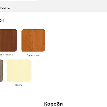
 темна
Короби