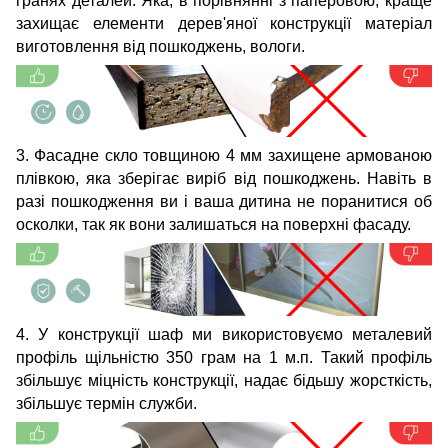
гранях деталей. Яка, в порівнянні з паперовою, краще
захищає елементи дерев'яної конструкції матеріал
виготовлення від пошкоджень, вологи.
3. Фасадне скло товщиною 4 мм захищене армованою
плівкою, яка зберігає виріб від пошкоджень. Навіть в
разі пошкодження ви і ваша дитина не поранитися об
осколки, так як вони залишаться на поверхні фасаду.
4. У конструкції шаф ми використовуємо металевий
профіль щільністю 350 грам на 1 м.п. Такий профіль
збільшує міцність конструкції, надає бідьшу жорсткість,
збільшує термін служби.