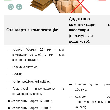
Додаткова
комплектація т
Стандартна комплектація:
аксесуари
(оплачується
додатково):
Корпус (кромка 0,5 мм - для
внутрішніх деталей, 2 мм - для
зовнішніх деталей);
Розсувна система;
Полки;
Колір профілю: №1 срібло;
Консоль кутова, прям
Пластикові ніжки-чашечки з
або дуга;
регулюванням висоти:
Козирок бе
-
в 2-х
дверних шафах - 6-8 шт .;
підсвічування для кутов
консолі;
-
в 3-х
дверних шафах - 10 шт .;