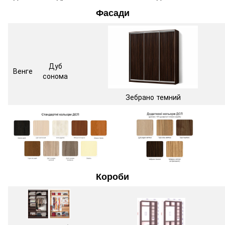
Фасади
Дуб
Венге
сонома
Зебрано темний
Короби