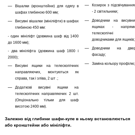
Козирок з підсвічування
Вішалки (кронштейни) для одягу в
- 2 світильники;
шафах глибиною 600 мм;
Доводчики на висувни
Висувні вішалки (мініліфти) в шафах
ящиках - напрямн
глибиною 450 мм:
телескопічні 
- один мініліфт (довжина шаф від 1400
доводчиками для ящиків;
до 1600 мм);
Доводчики на двер
- два мініліфта (довжина шаф 1800 і
фасаду;
2000);
Заміна кольору профілю;
Висувні ящики на телескопічних
направляючих, монтуються як
справа, так і зліва, 2 шт .;
Додаткові висувні ящики на
телескопічних направляючих 2 шт.
(Опціонально тільки для шаф
висотою 2400 мм).
Залежно від глибини шафи-купе в ньому встановлюється
або кронштейни або мініліфти.