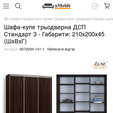
Шафи
Шафи-купе прямі
Шафи-купе тридверні
Шафа-купе
Шафа-купе трьодверна ДСП
Стандарт 3 - Габарити: 210х200х45
(ШхВхГ)
Артикул:
6072020-141-1
Написати відгук