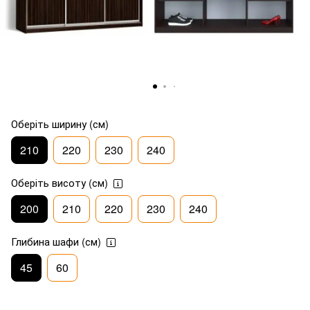
Оберіть ширину (см)
210
220
230
240
Оберіть висоту (см)
200
210
220
230
240
Глибина шафи (см)
45
60