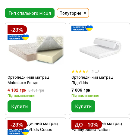
Тип спального місця
Полуторне
-23%
2
Ортопедичний матрац
Ортопедичний матрац
MatroLuxe Рондо
Лідс/Lids
4 182 грн
7 006 грн
5 431 грн
Під замовлення
Під замовлення
Купити
Купити
-23%
ДО –10%