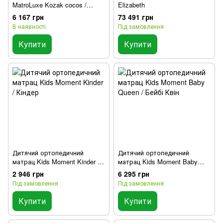
MatroLuxe Kozak cocos /
Elizabeth
Козак кокос
6 167 грн
73 491 грн
В наявності
Під замовлення
Купити
Купити
Дитячий ортопедичний
Дитячий ортопедичний
матрац Kids Moment Kinder /
матрац Kids Moment Baby
Кіндер
Queen / Бейбі Квін
2 946 грн
6 295 грн
Під замовлення
Під замовлення
Купити
Купити