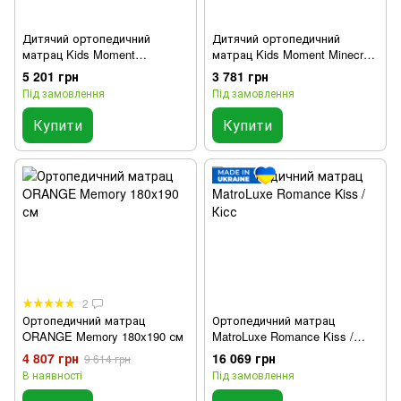
Дитячий ортопедичний
Дитячий ортопедичний
матрац Kids Moment
матрац Kids Moment Minecraft
Hotwheels / Хотвілс
/ Майнкрафт
5 201 грн
3 781 грн
Під замовлення
Під замовлення
Купити
Купити
2
Ортопедичний матрац
Ортопедичний матрац
ORANGE Memory 180x190 см
MatroLuxe Romance Kiss /
Кісс
4 807 грн
16 069 грн
9 614 грн
В наявності
Під замовлення