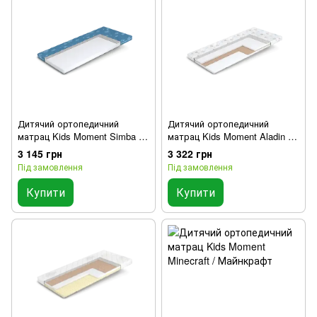
Дитячий ортопедичний
Дитячий ортопедичний
матрац Kids Moment Simba /
матрац Kids Moment Aladin /
Сімба
Аладін
3 145 грн
3 322 грн
Під замовлення
Під замовлення
Купити
Купити