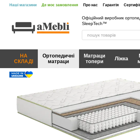
Перейти до основного контенту
Наші магазини
Де моє замовлення
Про нас
Гарантія
Сертифік
Офіційний виробник ортопе
SleepTech™
НА
Ортопедичні
Матраци
Ліжка
СКЛАДІ
матраци
топери