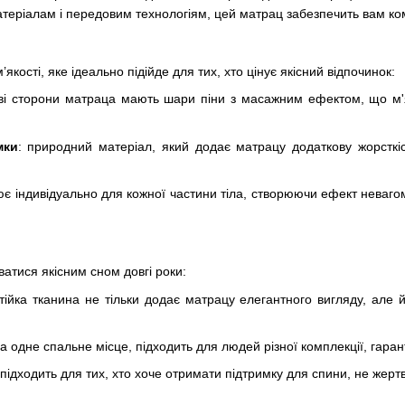
матеріалам і передовим технологіям, цей матрац забезпечить вам ко
кості, яке ідеально підійде для тих, хто цінує якісний відпочинок:
ві сторони матраца мають шари піни з масажним ефектом, що м'я
мки
: природний матеріал, який додає матрацу додаткову жорсткіс
є індивідуально для кожної частини тіла, створюючи ефект неваго
ватися якісним сном довгі роки:
стійка тканина не тільки додає матрацу елегантного вигляду, але
 одне спальне місце, підходить для людей різної комплекції, гарант
но підходить для тих, хто хоче отримати підтримку для спини, не же