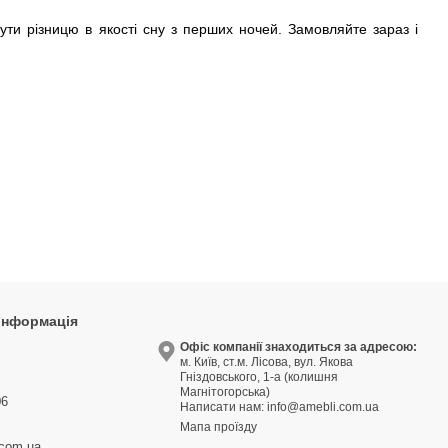
ути різницю в якості сну з перших ночей. Замовляйте зараз і
 інформація
9
Офіс компанії знаходиться за адресою:
м. Київ, ст.м. Лісова, вул. Якова
3
Гніздовського, 1-а (колишня
Магнітогорська)
06
Написати нам:
info@amebli.com.ua
Мапа проїзду
.com.ua