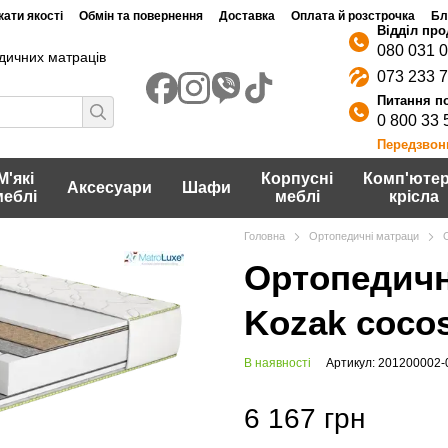
ати якості
Обмін та повернення
Доставка
Оплата й розстрочка
Бл
080 031 
дичних матраців
073 233 
0 800 33 
Передзвон
М'які
Корпусні
Комп'ютер
Аксесуари
Шафи
меблі
меблі
крісла
Головна
Ортопедичні матраци
Ортопедичн
Kozak cocos
В наявності
Артикул: 201200002
6 167 грн