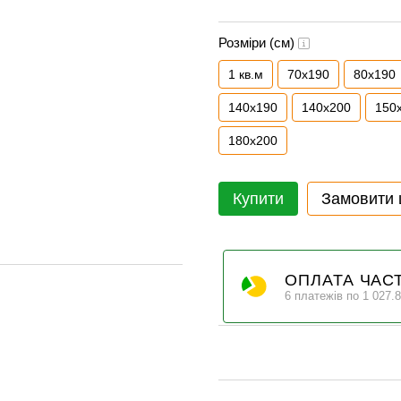
Розміри (см)
1 кв.м
70x190
80x190
140x190
140x200
150
180x200
Купити
Замовити
ОПЛАТА ЧАС
6 платежів по 1 027.8