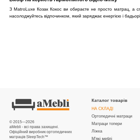
З MatroLuxe Козак Кокос ви обираєте не просто матрац, а сп
насолоджуйтесь відпочинком, який заряджає енергією і бадьорі
Каталог товарів
НА СКЛАДІ
Ортопедичні матраци
© 2015—2026
Матраци топери
aMebli - всі права захищені.
Ліжка
Офіційний виробник ортопедичних
матраців SleepTech™
М'які меблі