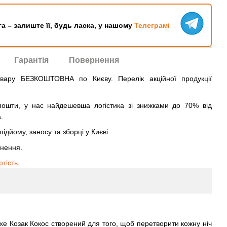
га – залиште її, будь ласка, у нашому
Телеграмі
Гарантія
Повернення
овару БЕЗКОШТОВНА по Києву. Перелік акційної продукції
ошти, у нас найдешевша логістика зі знижками до 70% від
.
ідйому, заносу та зборці у Києві.
рнення.
ртість
e Козак Кокос створений для того, щоб перетворити кожну ніч