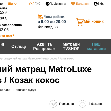
Порівняння
Ще
УКР
РУС
Бажання
Вхід
ог
0529
Часи роботи:
7353
Мій кошик
з 9:00 до 20:00
без вихідних
52 06
ити вам?
ні
Акції та
Матраци
Наші
Стільці
Розпродаж
TVSHOP
магазини
Ортопедичний матрац MatroLuxe Kozak cocos / Козак кокос
ий матрац MatroLuxe
 / Козак кокос
-000000
Написати відгук
Порівняти
В бажання