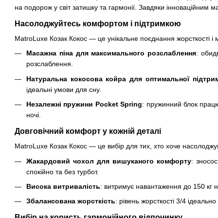
на подорож у світ затишку та гармонії. Завдяки інноваційним 
Насолоджуйтесь комфортом і підтримкою
MatroLuxe Козак Кокос — це унікальне поєднання жорсткості і м’я
Масажна піна для максимального розслаблення
: обид
розслаблення.
Натуральна кокосова койра для оптимальної підтри
ідеальні умови для сну.
Незалежні пружини Pocket Spring
: пружинний блок працю
ночі.
Довговічний комфорт у кожній деталі
MatroLuxe Козак Кокос — це вибір для тих, хто хоче насолоджу
Жакардовий чохол для вишуканого комфорту
: зносо
спокійно та без турбот.
Висока витривалість
: витримує навантаження до 150 кг на
Збалансована жорсткість
: рівень жорсткості 3/4 ідеаль
Вибір на користь гармонійного відпочинку