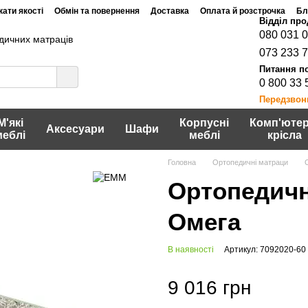
ати якості
Обмін та повернення
Доставка
Оплата й розстрочка
Бл
080 031 
дичних матраців
073 233 
0 800 33 
Передзвон
М'які
Корпусні
Комп'ютер
Аксесуари
Шафи
меблі
меблі
крісла
Головна
Ортопедичні матраци
Ортопедичн
Омега
В наявності
Артикул: 7092020-60
9 016 грн