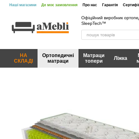
Перейти до основного контенту
Наші магазини
Де моє замовлення
Про нас
Гарантія
Сертифік
Вакансії
Акції та знижки
Відгуки про магазин
Офіційний виробник ортопе
SleepTech™
НА
Ортопедичні
Матраци
Ліжка
СКЛАДІ
матраци
топери