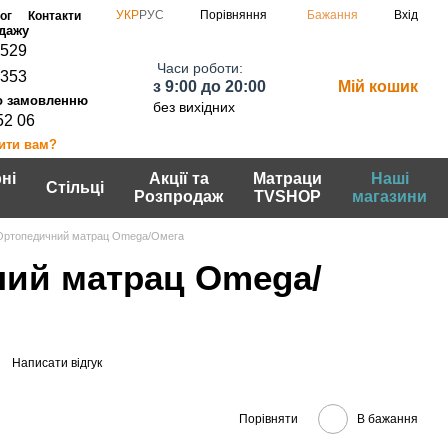
Порівняння
УКР
РУС
Бажання
Вхід
ог
Контакти
0529
Часи роботи:
7353
з 9:00 до 20:00
Мій кошик
без вихідних
52 06
ити вам?
ні
Акції та
Матраци
Наші
Стільці
Розпродаж
TVSHOP
магазини
Ортопедичний матрац Omega/Омега
ий матрац Omega/
Написати відгук
Порівняти
В бажання