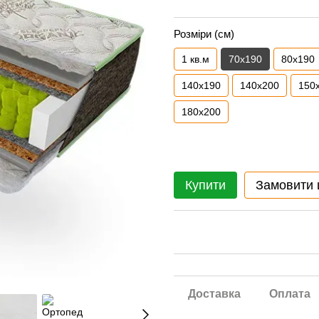
Розміри (см)
1 кв.м
70x190
80x190
140x190
140x200
150
180x200
Купити
Замовити
Доставка
Оплата