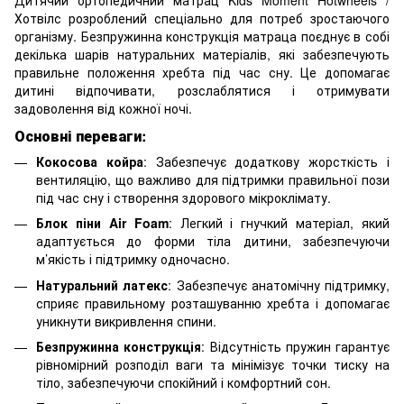
Хотвілс розроблений спеціально для потреб зростаючого
організму. Безпружинна конструкція матраца поєднує в собі
декілька шарів натуральних матеріалів, які забезпечують
правильне положення хребта під час сну. Це допомагає
дитині відпочивати, розслаблятися і отримувати
задоволення від кожної ночі.
Основні переваги:
Кокосова койра
: Забезпечує додаткову жорсткість і
вентиляцію, що важливо для підтримки правильної пози
під час сну і створення здорового мікроклімату.
Блок піни Air Foam
: Легкий і гнучкий матеріал, який
адаптується до форми тіла дитини, забезпечуючи
м’якість і підтримку одночасно.
Натуральний латекс
: Забезпечує анатомічну підтримку,
сприяє правильному розташуванню хребта і допомагає
уникнути викривлення спини.
Безпружинна конструкція
: Відсутність пружин гарантує
рівномірний розподіл ваги та мінімізує точки тиску на
тіло, забезпечуючи спокійний і комфортний сон.