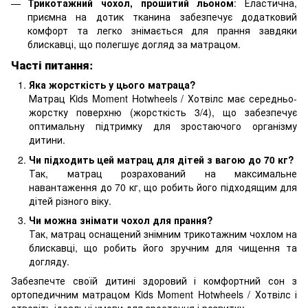
Трикотажний чохол, прошитий льоном
: Еластична,
приємна на дотик тканина забезпечує додатковий
комфорт та легко знімається для прання завдяки
блискавці, що полегшує догляд за матрацом.
Часті питання:
Яка жорсткість у цього матраца?
Матрац Kids Moment Hotwheels / Хотвілс має середньо-
жорстку поверхню (жорсткість 3/4), що забезпечує
оптимальну підтримку для зростаючого організму
дитини.
Чи підходить цей матрац для дітей з вагою до 70 кг?
Так, матрац розрахований на максимальне
навантаження до 70 кг, що робить його підходящим для
дітей різного віку.
Чи можна знімати чохол для прання?
Так, матрац оснащений знімним трикотажним чохлом на
блискавці, що робить його зручним для чищення та
догляду.
Забезпечте своїй дитині здоровий і комфортний сон з
ортопедичним матрацом Kids Moment Hotwheels / Хотвілс і