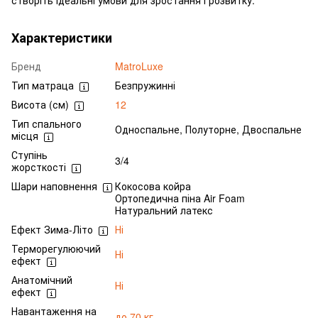
створіть ідеальні умови для зростання і розвитку.
Характеристики
Бренд
MatroLuxe
Тип матраца
Безпружинні
Висота (см)
12
Тип спального
Односпальне, Полуторне, Двоспальне
місця
Ступінь
3/4
жорсткості
Шари наповнення
Кокосова койра
Ортопедична піна Air Foam
Натуральний латекс
Ефект Зима-Літо
Ні
Терморегулюючий
Ні
ефект
Анатомічний
Ні
ефект
Навантаження на
до 70 кг