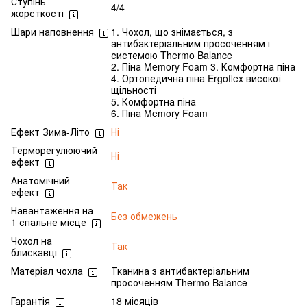
Ступінь
4/4
жорсткості
Шари наповнення
1. Чохол, що знімається, з
антибактеріальним просоченням і
системою Thermo Balance
2. Піна Memory Foam 3. Комфортна піна
4. Ортопедична піна Ergoflex високої
щільності
5. Комфортна піна
6. Піна Memory Foam
Ефект Зима-Літо
Ні
Терморегулюючий
Ні
ефект
Анатомічний
Так
ефект
Навантаження на
Без обмежень
1 спальне місце
Чохол на
Так
блискавці
Матеріал чохла
Тканина з антибактеріальним
просоченням Thermo Balance
Гарантія
18 місяців