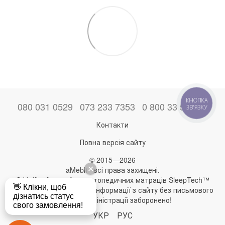
080 031 0529
073 233 7353
0 800 33 52 06
КНОПКА
ЗВ'ЯЗКУ
Контакти
Повна версія сайту
© 2015—2026
aMebli - всі права захищені.
Офіційний виробник ортопедичних матраців SleepTech™
Будь-яке використання інформації з сайту без письмового
дозволу адміністрації заборонено!
УКР
РУС