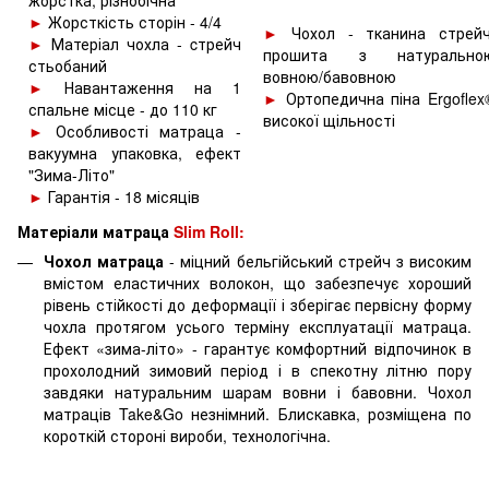
жорстка, різнобічна
►
Жорсткість сторін - 4/4
►
Чохол - тканина стрейч
►
Матеріал чохла - cтрейч
прошита з натурально
стьобаний
вовною/бавовною
►
Навантаження на 1
►
Ортопедична піна Ergoflex
спальне місце - до 110 кг
високої щільності
►
Особливості матраца -
вакуумна упаковка, ефект
"Зима-Літо"
►
Гарантія - 18 місяців
Матеріали матраца
Slim
Roll:
Чохол матраца
- міцний бельгійський стрейч з високим
вмістом еластичних волокон, що забезпечує хороший
рівень стійкості до деформації і зберігає первісну форму
чохла протягом усього терміну експлуатації матраца.
Ефект «зима-літо» - гарантує комфортний відпочинок в
прохолодний зимовий період і в спекотну літню пору
завдяки натуральним шарам вовни і бавовни. Чохол
матраців Take&Go незнімний. Блискавка, розміщена по
короткій стороні вироби, технологічна.