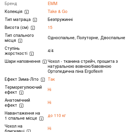
Бренд
EMM
Колекція
Take & Go
Тип матраца
Безпружинні
Висота (см)
15
Тип спального
Односпальне, Полуторне, Двоспальне
місця
Ступінь
4/4
жорсткості
Шари наповнення
Чохол - тканина стрейч, прошита з
натуральною вовною/бавовною
Ортопедична піна Ergoflex®
Ефект Зима-Літо
Так
Терморегулюючий
Ні
ефект
Анатомічний
Ні
ефект
Навантаження на
до 110 кг
1 спальне місце
Чохол на
Ні
блискавці