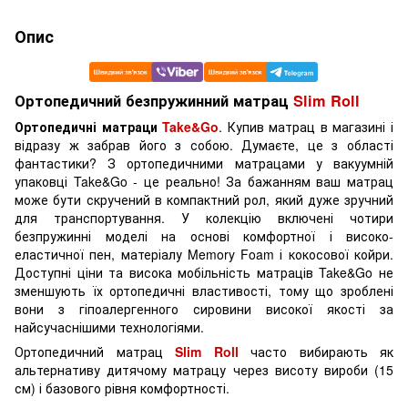
Опис
Ортопедичний безпружинний матрац
Slim Roll
Ортопедичні матраци
Take&Go
. Купив матрац в магазині і
відразу ж забрав його з собою. Думаєте, це з області
фантастики? З ортопедичними матрацами у вакуумній
упаковці Take&Go - це реально! За бажанням ваш матрац
може бути скручений в компактний рол, який дуже зручний
для транспортування. У колекцію включені чотири
безпружинні моделі на основі комфортної і високо-
еластичної пен, матеріалу Memory Foam і кокосової койри.
Доступні ціни та висока мобільність матраців Take&Go не
зменшують їх ортопедичні властивості, тому що зроблені
вони з гіпоалергенного сировини високої якості за
найсучаснішими технологіями.
Ортопедичний матрац
Slim Roll
часто вибирають як
альтернативу дитячому матрацу через висоту вироби (15
см) і базового рівня комфортності.