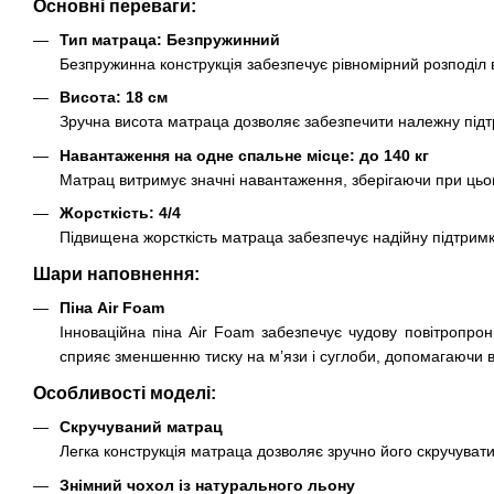
Основні переваги:
Тип матраца: Безпружинний
Безпружинна конструкція забезпечує рівномірний розподіл ва
Висота: 18 см
Зручна висота матраца дозволяє забезпечити належну підт
Навантаження на одне спальне місце: до 140 кг
Матрац витримує значні навантаження, зберігаючи при цьому
Жорсткість: 4/4
Підвищена жорсткість матраца забезпечує надійну підтримку
Шари наповнення:
Піна Air Foam
Інноваційна піна Air Foam забезпечує чудову повітропрон
сприяє зменшенню тиску на м’язи і суглоби, допомагаючи 
Особливості моделі:
Скручуваний матрац
Легка конструкція матраца дозволяє зручно його скручуват
Знімний чохол із натурального льону