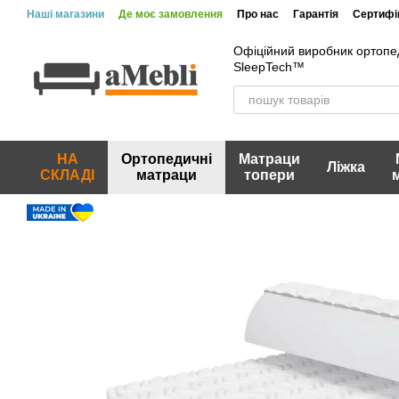
Перейти до основного контенту
Наші магазини
Де моє замовлення
Про нас
Гарантія
Сертифік
Офіційний виробник ортопе
SleepTech™
НА
Ортопедичні
Матраци
Ліжка
СКЛАДІ
матраци
топери