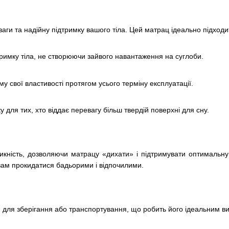
ги та надійну підтримку вашого тіла. Цей матрац ідеально підходить 
римку тіла, не створюючи зайвого навантаження на суглоби.
 свої властивості протягом усього терміну експлуатації.
 для тих, хто віддає перевагу більш твердій поверхні для сну.
икність, дозволяючи матрацу «дихати» і підтримувати оптимальну 
вам прокидатися бадьорими і відпочилими.
и для зберігання або транспортування, що робить його ідеальним в