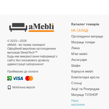
Каталог товарів
НА СКЛАДІ
Ортопедичні матраци
© 2015—2026
Матраци топери
aMebli - всі права захищені.
Ліжка
Офіційний виробник ортопедичних
матраців SleepTech™
М'які меблі
Будь-яке використання інформації з
Аксесуари
сайту без письмового дозволу
адміністрації заборонено!
Шафи
Корпусні меблі
Приймаємо до оплати
Комп'ютерні крісла
Стільці
Мобільна версія
Акції та Розпродаж
Матраци TVSHOP
Наші
магазини