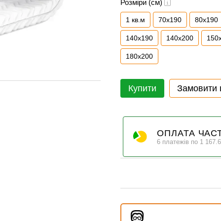
Розміри (см)
1 кв.м
70x190
80x190
140x190
140x200
150
180x200
Купити
Замовити
ОПЛАТА ЧАС
6 платежів по 1 167.6