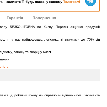
га – залиште її, будь ласка, у нашому
Телеграмі
Гарантія
Повернення
овару БЕЗКОШТОВНА по Києву. Перелік акційної продукції
ошти, у нас найдешевша логістика зі знижками до 70% від
.
ідйому, заносу та зборці у Києві.
рнення.
ртість
лаксації, роблячи кожну ніч справжнім відпочинком. Засинайте