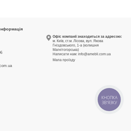
 інформація
9
Офіс компанії знаходиться за адресою:
м. Київ, ст.м. Лісова, вул. Якова
3
Гніздовського, 1-а (колишня
Магнітогорська)
06
Написати нам:
info@amebli.com.ua
Мапа проїзду
.com.ua
КНОПКА
ЗВ'ЯЗКУ