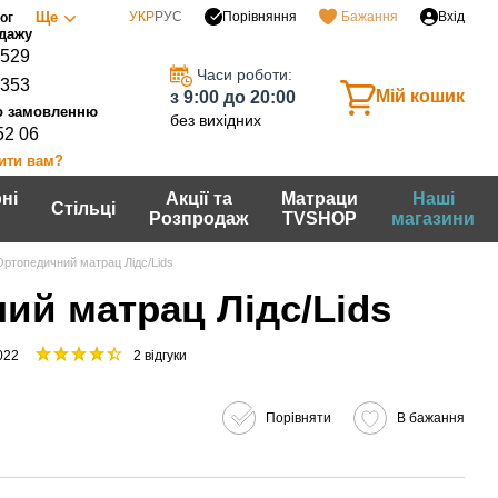
Порівняння
Ще
УКР
РУС
Бажання
Вхід
ог
0529
Часи роботи:
7353
Мій кошик
з 9:00 до 20:00
без вихідних
52 06
ити вам?
ні
Акції та
Матраци
Наші
Стільці
Розпродаж
TVSHOP
магазини
Ортопедичний матрац Лідс/Lids
ий матрац Лідс/Lids
022
2 відгуки
Порівняти
В бажання