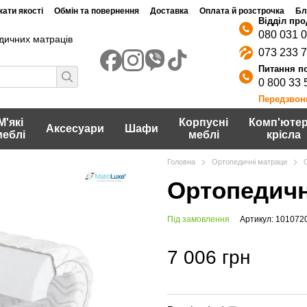
ати якості
Обмін та повернення
Доставка
Оплата й розстрочка
Бл
080 031 
дичних матраців
073 233 
0 800 33 
Передзвон
М'які
Корпусні
Комп'ютер
Аксесуари
Шафи
меблі
меблі
крісла
Головна
Ортопедичні матраци
Ортопедичн
Під замовлення
Артикул: 101072
7 006 грн