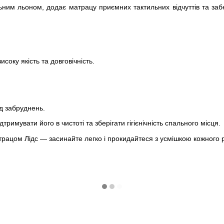
ним льоном, додає матрацу приємних тактильних відчуттів та забез
соку якість та довговічність.
д забруднень.
дтримувати його в чистоті та зберігати гігієнічність спального місця.
рацом Лідс — засинайте легко і прокидайтеся з усмішкою кожного 