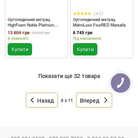
14
Ортопедичний матрац
Ортопедичний матрац
HighFoam Noble Platinum
MatroLuxe FourRED Marsalla
Hercules
13 604 грн
6 745 грн
19 435 грн
В наявності
Під замовлення
Купити
Купити
Показати ще 32 товара
Назад
Вперед
6
з 11