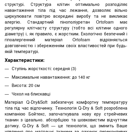
структурі. Структура клітин оптимально розподіляє
навантаження тіла під час лежання, дозволяє вільно
циркулювати повітрю всередині виробу та не викликає
алергію. Стандартний пінополіуретан Ortofoam має
регулярну клітчасту структуру (тобто всі клітини одного
діаметру) і, як правило, є жорстким. Екологічно безпечний і
гіпоалергенний матеріал Ortofoam відрізняється
довговічністю і збереженням своїх властивостей при будь-
якій температурі.
Характеристики:
Ступінь жорсткості: середня (3)
Максимальне навантаження: до 140 кг
Висота: 20 см
Чохол на блискавці
Матеріал Q-Dry&Soft забезпечує комфортну температуру
тіла під час відпочинку. Технологія Q-Dry & Soft розроблена
компанією Бойтекс, започаткувала нову еру стрейчевих
тканин з ідеально. абсорбцією та шовковистим відчуттям
дотику. Q-Dry & Soft — це технологія, що змінить Ваше
уявлення про матрацні тканини за рахунок переконливих