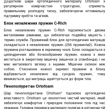
Додаткові шари ортопедичного матеріалу Ortofoam з
регулярною комірчастою структурою, сприяють
правильному розподілу тиску, забезпечуючи оптимальну
підтримку хребта та м'язів.
Блок незалежних пружин С-Rich
Блок незалежних пружин C-Rich підсилюється двома
металевими рамками, що забезпечує подвійну міцність і
термін служби. Пружинний блок для ортопедичних матраців
складається з незалежних пружин (256 пружин/м2). Кожна
пружина розташована в окремому чохлі. Блок складається з
циліндричних або бочкообразних пружин, кожна з яких
міститься в закритому мішечку (мішечок із спанбонда) і не
має металевого зв'язку з іншими. Мішечки склеєні між
собою. Стиснення кожної окремої пружини в блоку
відбувається незалежно від сусідніх пружин, тому
вважається, що матраць адаптується до форм тіла.
Пенополіуретан Ortofoam
Шар пенополіуретана Ortofoam" підсилює ортопедичні
властивості. Ortofoam це екологічно чистий матеріал, який
забезпечує комфортне і природне положення тіла під час
лежання. Головна перевага матеріалу полягає в клітинчастій