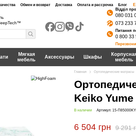
Е
качества
Обмен и возврат
Доставка
Оплата и рассрочка
Блог
080 031 
ль
SleepTech™
073 233 
0 800 33
Перезвони
Мягкая
Корпусна
ати
Аксессуары
Шкафы
мебель
мебель
Главная
Ортопедические матрасы
Ортопедиче
Keiko Yume
В наличии
Артикул: 15-П85000K
6 504 грн
9 291 