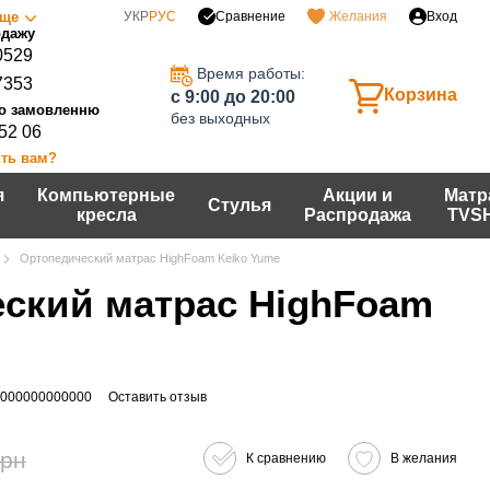
Сравнение
ще
УКР
РУС
Желания
Вход
0529
Время работы:
7353
Корзина
c 9:00 до 20:00
без выходных
 52 06
ть вам?
я
Компьютерные
Акции и
Матр
Стулья
кресла
Распродажа
TVS
Ортопедический матрас HighFoam Keiko Yume
ский матрас HighFoam
Y000000000000
Оставить отзыв
грн
К сравнению
В желания