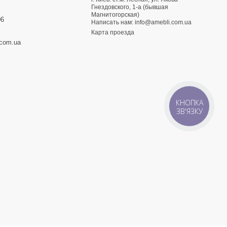
3
Гнездовского, 1-а (бывшая
Магнитогорская)
06
Написать нам:
info@amebli.com.ua
Карта проезда
.com.ua
КНОПКА
ЗВ'ЯЗКУ