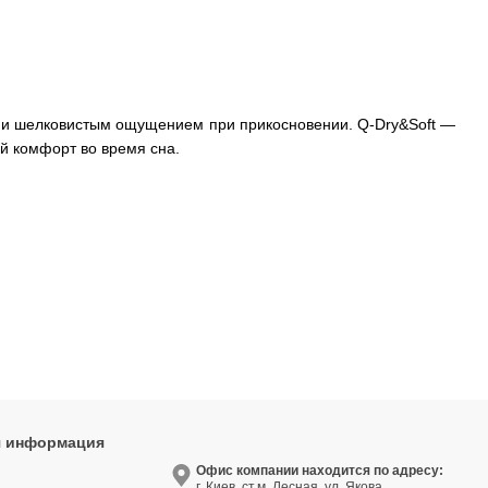
й и шелковистым ощущением при прикосновении. Q-Dry&Soft —
й комфорт во время сна.
я информация
9
Офис компании находится по адресу:
г. Киев. ст.м. Лесная, ул. Якова