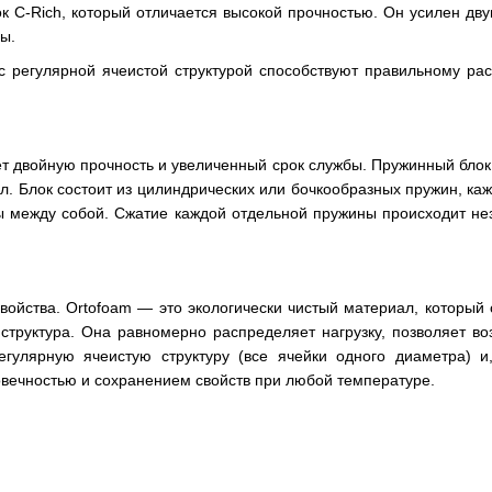
к C-Rich, который отличается высокой прочностью. Он усилен дву
ы.
с регулярной ячеистой структурой способствуют правильному р
т двойную прочность и увеличенный срок службы. Пружинный блок
л. Блок состоит из цилиндрических или бочкообразных пружин, каж
ы между собой. Сжатие каждой отдельной пружины происходит нез
войства. Ortofoam — это экологически чистый материал, который
труктура. Она равномерно распределяет нагрузку, позволяет воз
гулярную ячеистую структуру (все ячейки одного диаметра) и,
вечностью и сохранением свойств при любой температуре.