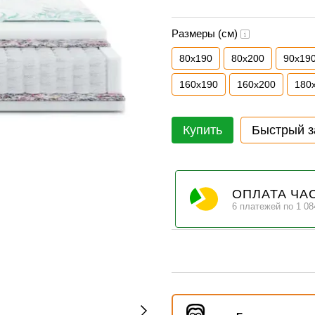
Размеры (см)
80х190
80х200
90х19
160х190
160х200
180
Купить
Быстрый з
ОПЛАТА ЧА
6 платежей по 1 08