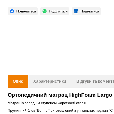
Поделиться
Поділитися
Поділитися
Опис
Характеристики
Відгуки та комент
Ортопедичний матрац HighFoam Largo 
Матрац із середнім ступенем жорсткості сторін.
Пружинний блок “Bonnel” виготовлений з унікальних пружин “C-Ri