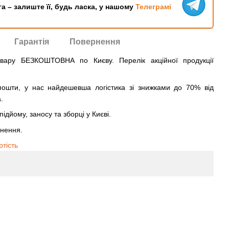
га – залиште її, будь ласка, у нашому
Телеграмі
Гарантія
Повернення
овару БЕЗКОШТОВНА по Києву. Перелік акційної продукції
ошти, у нас найдешевша логістика зі знижками до 70% від
.
ідйому, заносу та зборці у Києві.
рнення.
ртість