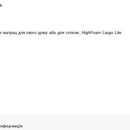
в.
ви матрац для свого дому або для готелю, HighFoam Largo Lite
 інформація