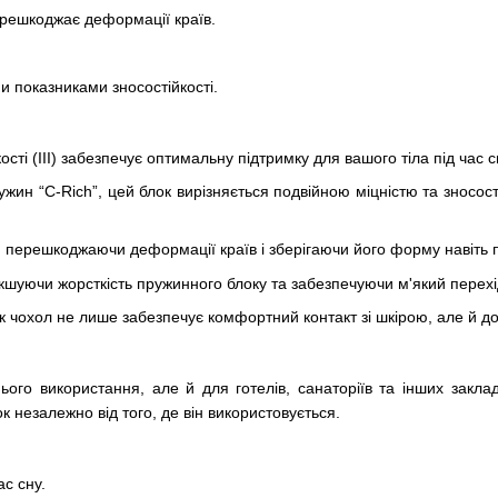
решкоджає деформації країв.
и показниками зносостійкості.
сті (III) забезпечує оптимальну підтримку для вашого тіла під час 
жин “C-Rich”, цей блок вирізняється подвійною міцністю та зносост
 перешкоджаючи деформації країв і зберігаючи його форму навіть 
уючи жорсткість пружинного блоку та забезпечуючи м'який перехі
к чохол не лише забезпечує комфортний контакт зі шкірою, але й д
о використання, але й для готелів, санаторіїв та інших закладі
к незалежно від того, де він використовується.
с сну.