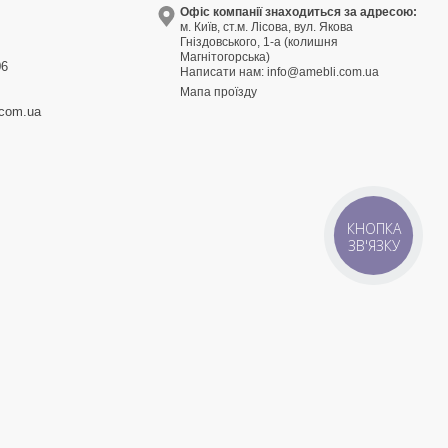
9
Офіс компанії знаходиться за адресою:
м. Київ, ст.м. Лісова, вул. Якова
3
Гніздовського, 1-а (колишня
Магнітогорська)
06
Написати нам:
info@amebli.com.ua
Мапа проїзду
.com.ua
КНОПКА
ЗВ'ЯЗКУ