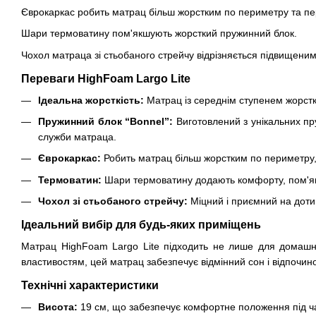
Єврокаркас робить матрац більш жорстким по периметру та пе
Шари термоватину пом'якшують жорсткий пружинний блок.
Чохол матраца зі стьобаного стрейчу відрізняється підвищеним
Переваги HighFoam Largo Lite
Ідеальна жорсткість:
Матрац із середнім ступенем жорстко
Пружинний блок “Bonnel”:
Виготовлений з унікальних пру
служби матраца.
Єврокаркас:
Робить матрац більш жорстким по периметру,
Термоватин:
Шари термоватину додають комфорту, пом'якш
Чохол зі стьобаного стрейчу:
Міцний і приємний на доти
Ідеальний вибір для будь-яких приміщень
Матрац HighFoam Largo Lite підходить не лише для домашньог
властивостям, цей матрац забезпечує відмінний сон і відпочино
Технічні характеристики
Висота:
19 см, що забезпечує комфортне положення під ча