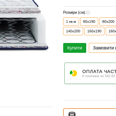
Розміри (см)
1 кв.м
80x190
80x200
140x200
160x190
160
Купити
Замовити
ОПЛАТА ЧАС
6 платежів по 542.83