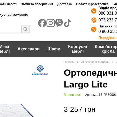
ати якості
Обмін та повернення
Доставка
Оплата й розстрочка
Бл
080 031 
дичних матраців
073 233 
0 800 33 
Передзвон
М'які
Корпусні
Комп'ютер
Аксесуари
Шафи
меблі
меблі
крісла
Головна
Ортопедичні матраци
Ортопедичн
Largo Lite
В наявності
Артикул: 15-П85000
3 257 грн