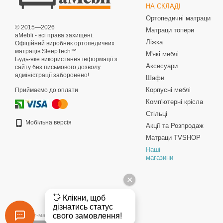
НА СКЛАДІ
Ортопедичні матраци
© 2015—2026
Матраци топери
aMebli - всі права захищені.
Ліжка
Офіційний виробник ортопедичних
матраців SleepTech™
М'які меблі
Будь-яке використання інформації з
Аксесуари
сайту без письмового дозволу
адміністрації заборонено!
Шафи
Корпусні меблі
Приймаємо до оплати
Комп'ютерні крісла
Стільці
Мобільна версія
Акції та Розпродаж
Матраци TVSHOP
Наші
магазини
Інтернет-магазин створений з Хорошоп