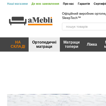
Перейти до основного контенту
Наші магазини
Де моє замовлення
Про нас
Гарантія
Сертифік
Офіційний виробник ортопе
SleepTech™
НА
Ортопедичні
Матраци
Ліжка
СКЛАДІ
матраци
топери