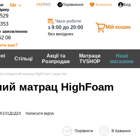
Порівняння
Ще
УКР
РУС
Бажання
Вхід
ог
0529
Часи роботи:
7353
Мій кошик
з 9:00 до 20:00
без вихідних
52 06
ити вам?
ні
Акції та
Матраци
Наші
Стільці
Розпродаж
TVSHOP
магазини
Ортопедичний матрац HighFoam Largo Lite
ий матрац HighFoam
LX1O1Д1Д10
Написати відгук
Порівняти
В бажання