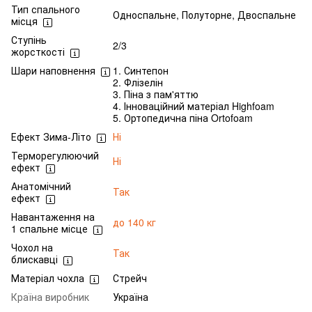
Тип спального
Односпальне, Полуторне, Двоспальне
місця
Ступінь
2/3
жорсткості
Шари наповнення
1. Синтепон
2. Флізелін
3. Піна з пам'яттю
4. Інноваційний матеріал Highfoam
5. Ортопедична піна Ortofoam
Ефект Зима-Літо
Ні
Терморегулюючий
Ні
ефект
Анатомічний
Так
ефект
Навантаження на
до 140 кг
1 спальне місце
Чохол на
Так
блискавці
Матеріал чохла
Стрейч
Країна виробник
Україна