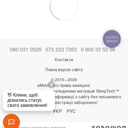
КНОПКА
ЗВ'ЯЗКУ
080 031 0529
073 233 7353
0 800 33 52 06
Контакти
Повна версія сайту
© 2015—2026
aMebli - всі права захищені.
Офіційний виробник ортопедичних матраців SleepTech™
Будь-яке використання інформації з сайту без письмового
дозволу адміністрації заборонено!
УКР
РУС
Інтернет-магазин створений з Хорошоп