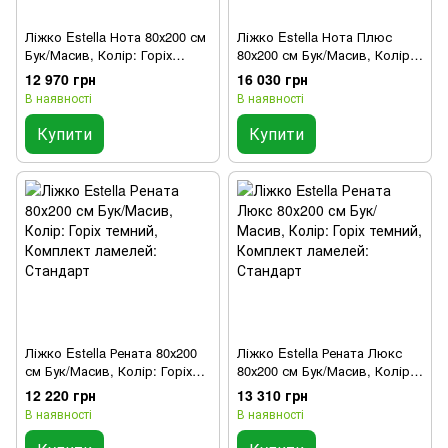
Ліжко Estella Нота 80х200 см
Ліжко Estella Нота Плюс
Бук/Масив, Колір: Горіх
80х200 см Бук/Масив, Колір:
темний, Комплект ламелей:
Горіх темний, Комплект
12 970 грн
16 030 грн
Стандарт, Без шухляд,
ламелей: Стандарт, Без
В наявності
В наявності
Планка безпеки: Ні
шухляд, Планка безпеки: Ні
Купити
Купити
Ліжко Estella Рената 80х200
Ліжко Estella Рената Люкс
см Бук/Масив, Колір: Горіх
80х200 см Бук/Масив, Колір:
темний, Комплект ламелей:
Горіх темний, Комплект
12 220 грн
13 310 грн
Стандарт
ламелей: Стандарт
В наявності
В наявності