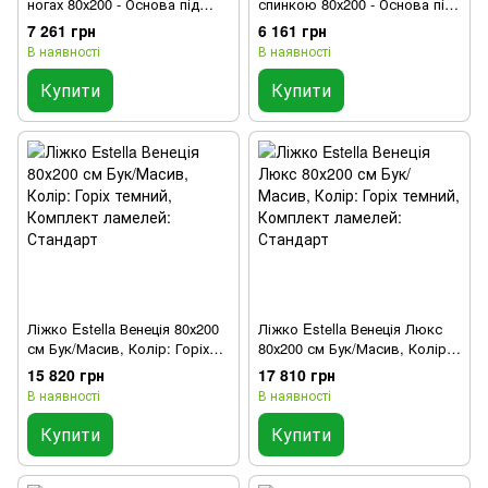
ногах 80х200 - Основа під
спинкою 80х200 - Основа під
матрац: Метал, 9 см
матрац: Метал, 9 см
7 261 грн
6 161 грн
В наявності
В наявності
Купити
Купити
Ліжко Estella Венеція 80х200
Ліжко Estella Венеція Люкс
см Бук/Масив, Колір: Горіх
80х200 см Бук/Масив, Колір:
темний, Комплект ламелей:
Горіх темний, Комплект
15 820 грн
17 810 грн
Стандарт
ламелей: Стандарт
В наявності
В наявності
Купити
Купити