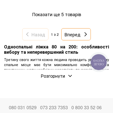
Показати ще 5 товарів
Назад
Вперед
1
з 2
Односпальні ліжка 80 на 200: особливості
вибору та неперевершений стиль
Третину свого життя кожна людина проводить уві сні, тому
КНОПКА
спальне місце має бути максимально комфортним та
ЗВ'ЯЗКУ
практичним, мати необхідну жорсткість та розмір. Стильна
обстановка в спальні, що розслаблює – мрія кожної людини,
Розгорнути
причому правильно підібране ліжко відіграє ключову роль у
затишку та повноцінному відпочинку. Ліжка 80 на 200
вважаються односпальними та призначені для однієї
людини. Вони компактні та зручні, ідеально підходять для
приміщень з обмеженим простором, таких як невеликі
спальні, гостьові чи дитячі кімнати. Під час вибору моделі
080 031 0529
073 233 7353
0 800 33 52 06
важливо враховувати зростання та масу тіла її власника,