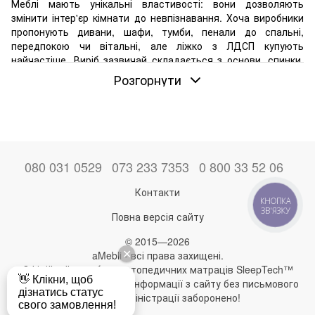
Меблі мають унікальні властивості: вони дозволяють
змінити інтер'єр кімнати до невпізнавання. Хоча виробники
пропонують дивани, шафи, тумби, пенали до спальні,
передпокою чи вітальні, але ліжко з ЛДСП купують
найчастіше. Виріб зазвичай складається з основи, спинки,
бічних стінок та опорних елементів. Може доповнюватися
Розгорнути
підіймальними механізмами, висувними ящиками, а також
нішами для зберігання постільної білизни.
У нашому каталозі представлені моделі відомих торгових
марок (MiroMark, Doros, Sofyno), які будуть мати гарний
вигляд в будь-якому приміщенні. Це одно-, дво- та полуторні
ліжка з ламелями.
080 031 0529
073 233 7353
0 800 33 52 06
Контакти
ЛДСП: що потрібно знати про матеріал
КНОПКА
ЗВ'ЯЗКУ
Повна версія сайту
Ламіновані ДСП — матеріал, який виходить в результаті
опресування деревної стружки, змішаної зі спеціальними
© 2015—2026
в'язкими засобами. Плита покривається плівкою, що є
aMebli - всі права захищені.
паперовим листом, просоченим меламіновою смолою.
Офіційний виробник ортопедичних матраців SleepTech™
Оскільки виробник використовує інноваційні технології, то
Будь-яке використання інформації з сайту без письмового
матеріал знайшов широке застосування під час
дозволу адміністрації заборонено!
виготовлення меблів.