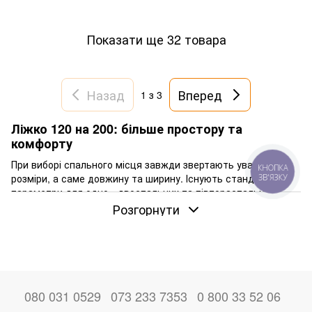
Показати ще 32 товара
Назад
Вперед
1
з 3
Ліжко 120 на 200: більше простору та
комфорту
При виборі спального місця завжди звертають увагу на
КНОПКА
розміри, а саме довжину та ширину. Існують стандартні
ЗВ'ЯЗКУ
параметри для одно-, двоспальних та півтораспальних
ліжок, яких дотримуються всі виробники. Від розміру
Розгорнути
залежить, як добре і вільно людина почуватиметься уві сні.
Важливо, щоб він міг витягнути ноги та зайняти комфортну
йому позицію без проблем.
Ліжко 120 на 200, ціни на яке залежать від зовнішнього
вигляду та характеристик, відноситься до півтораспальних.
080 031 0529
073 233 7353
0 800 33 52 06
Це проміжний варіант – більш місткий у порівнянні з
односпальними меблями, але не такий просторий, як