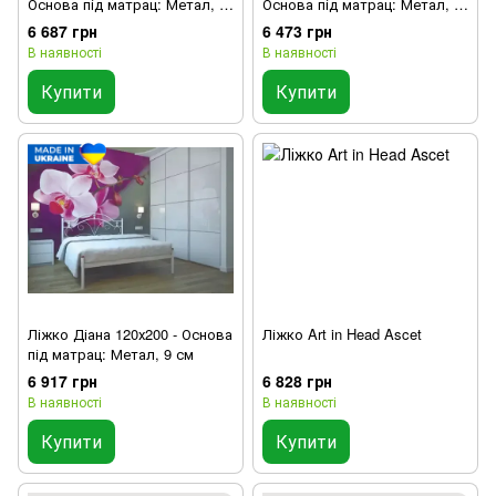
Основа під матрац: Метал, 9
Основа під матрац: Метал, 9
см
см
6 687 грн
6 473 грн
В наявності
В наявності
Купити
Купити
Ліжко Діана 120х200 - Основа
Ліжко Art in Head Ascet
під матрац: Метал, 9 см
6 917 грн
6 828 грн
В наявності
В наявності
Купити
Купити