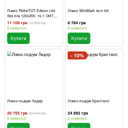
Ліжко RidneTUT Edison Lite
Ліжко MiroMark Асті БК
без п/м 120x200, тк.1 СМТ
Polo 02 Світло-бежевий
11 108 грн
6 784 грн
15 868 грн
В наявності
В наявності
Купити
Купити
- 10%
Ліжко-подіум Лидер
Ліжко-подіум Кристалл
20 755 грн
24 892 грн
23 044 грн
В наявності
В наявності