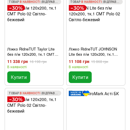
ТОВАР
В НАЯВНОСТІ
(ВІДПРАВКА ЗА 1 ДЕНЬ)
ТОВАР
В НАЯВНОСТІ
(ВІДПРАВКА ЗА 1 ДЕНЬ)
Ліжко RidneTUT Taylor Lite
Ліжко RidneTUT JOHNSON
без п/м 120x200, тк.1 СМТ
Lite без п/м 120x200, тк.1
Polo 02 Світло-бежевий
СМТ Polo 02 Світло-бежевий
11 338 грн
11 108 грн
16 198 грн
15 868 грн
В наявності
В наявності
Купити
Купити
ТОВАР
В НАЯВНОСТІ
(ВІДПРАВКА ЗА 1 ДЕНЬ)