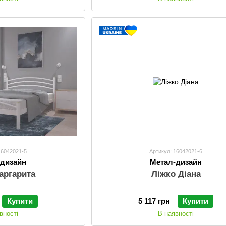
16042021-5
Артикул: 16042021-6
-дизайн
Метал-дизайн
аргарита
Ліжко Діана
Купити
5 117 грн
Купити
вності
В наявності