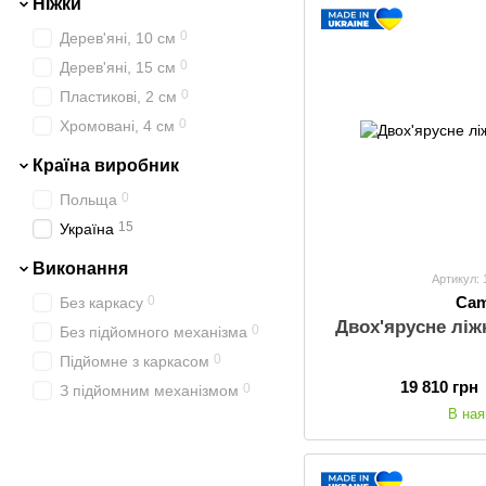
Ніжки
0
Дерев'яні, 10 см
0
Дерев'яні, 15 см
0
Пластикові, 2 см
0
Хромовані, 4 см
Країна виробник
0
Польща
15
Україна
Виконання
Артикул:
0
Cam
Без каркасу
Двох'ярусне ліж
0
Без підйомного механізма
0
Підйомне з каркасом
19 810 грн
0
З підйомним механізмом
В ная