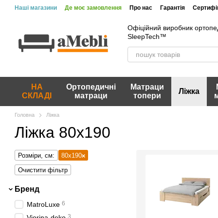
Перейти до основного контенту
Наші магазини
Де моє замовлення
Про нас
Гарантія
Сертифік
Офіційний виробник ортопе
SleepTech™
НА
Ортопедичні
Матраци
Ліжка
СКЛАДІ
матраци
топери
Головна
Ліжка
Ліжка 80х190
Розміри, см:
80х190
Очистити фільтр
Бренд
6
MatroLuxe
3
Viorina-deko