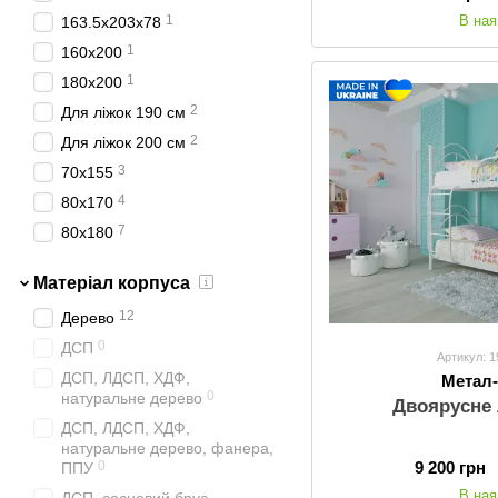
В ная
1
163.5х203х78
1
160x200
1
180x200
2
Для ліжок 190 см
2
Для ліжок 200 см
3
70х155
4
80х170
7
80х180
46
80х190
Матеріал корпуса
37
80х200
12
Дерево
53
90х190
0
ДСП
81
90х200
Артикул: 
ДСП, ЛДСП, ХДФ,
Метал
52
120х190
0
натуральне дерево
Двоярусне 
82
120х200
ДСП, ЛДСП, ХДФ,
66
140х190
натуральне дерево, фанера,
9 200 грн
0
ППУ
114
140х200
В ная