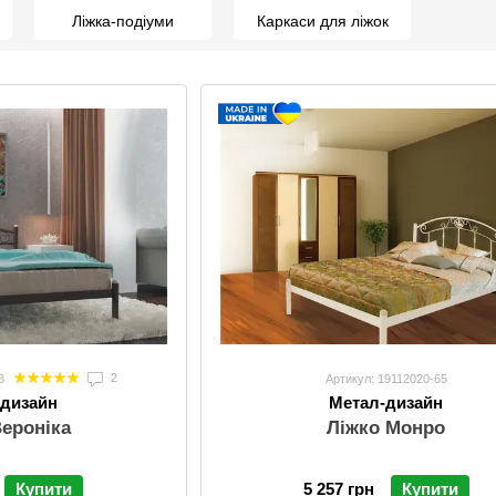
Ліжка-подіуми
Каркаси для ліжок
2
3
Артикул: 19112020-65
-дизайн
Метал-дизайн
Вероніка
Ліжко Монро
Купити
5 257 грн
Купити