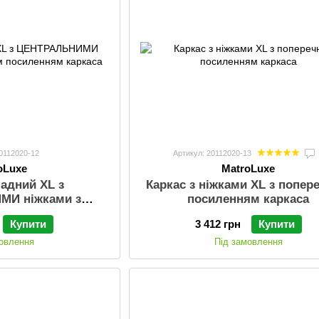
20112020-12
Артикул: 20112020-13
oLuxe
MatroLuxe
ладний XL з
Каркас з ніжками XL з попер
МИ ніжками з
посиленням каркаса
иленням каркаса
Купити
3 412 грн
Купити
мовлення
Під замовлення