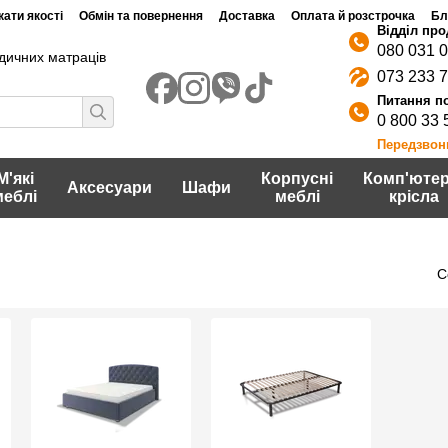
ати якості
Обмін та повернення
Доставка
Оплата й розстрочка
Бл
080 031 
дичних матраців
073 233 
0 800 33 
Передзвон
М'які
Корпусні
Комп'ютер
Аксесуари
Шафи
меблі
меблі
крісла
С