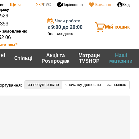
Порівняння
Ще
УКР
РУС
Бажання
Вхід
ог
0529
Часи роботи:
7353
Мій кошик
з 9:00 до 20:00
без вихідних
52 06
ити вам?
ні
Акції та
Матраци
Наші
Стільці
Розпродаж
TVSHOP
магазини
за популярністю
спочатку дешевше
за назвою
ортування: