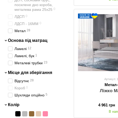
ДСП, сосновий брус,
67
160х190
посилене дно короба,
144
160х200
0
металева рама 25х25
62
180х190
0
ЛДСП
128
180х200
0
ЛДСП - 16ММ
8
200х200
28
Метал
Основа під матрац
12
Ламелі
1
Ламелі, бук
23
Металеві трубки
Місце для зберігання
Артикул: 
28
Відсутнє
Метал
0
Короб
Ліжко М
5
Шухляди опційно
Колір
4 961 грн
В ная