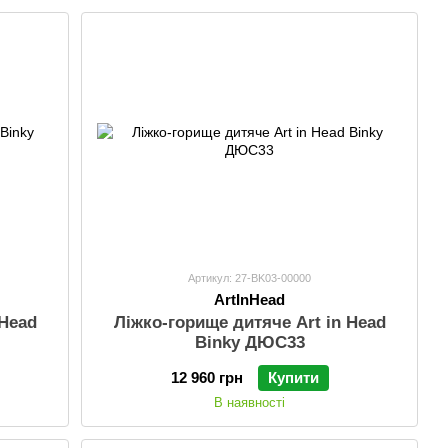
Артикул: 27-BK03-00000
ArtInHead
 Head
Ліжко-горище дитяче Art in Head
Binky ДЮС33
12 960 грн
Купити
В наявності