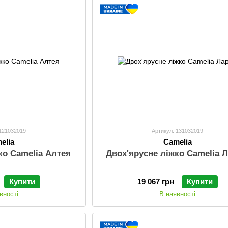
 121032019
Артикул: 131032019
elia
Camelia
ко Camelia Алтея
Двох'ярусне ліжко Camelia Л
Купити
19 067 грн
Купити
вності
В наявності