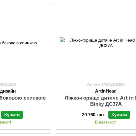
16042021-8
Артикул: 27-BK01-00000
-дизайн
ArtInHead
з боковою спинкою
Ліжко-горище дитяче Art in
Binky ДС37А
Купити
20 760 грн
Купити
вності
В наявності