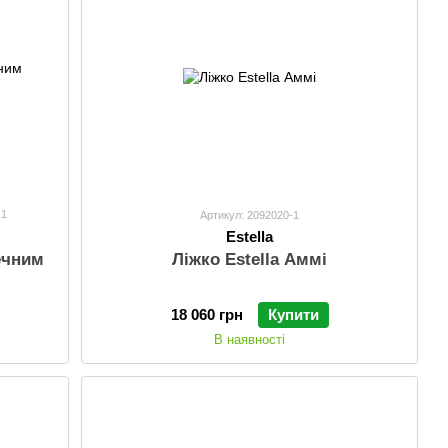
1
Артикул: 2092020-1
Estella
ечним
Ліжко Estella Аммі
18 060 грн
Купити
В наявності