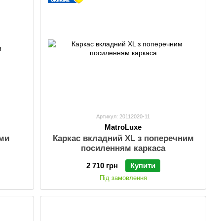
Артикул: 20112020-11
MatroLuxe
ами
Каркас вкладний XL з поперечним
посиленням каркаса
2 710 грн
Купити
Під замовлення