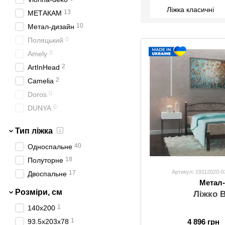
Ліжка класичні
13
МЕТАКАМ
10
Метал-дизайн
0
Поляцький
0
Amely
2
ArtInHead
2
Camelia
0
Doros
0
DUNYA
10
Estella
Тип ліжка
0
LuxeStudio
40
Односпальне
0
MiroMark
18
Полуторне
0
Novelty
Артикул: 19112020-6
17
Двоспальне
0
Sofyno
Метал
0
Stemma
Розміри, см
Ліжко 
1
140x200
1
4 896 грн
93.5х203х78