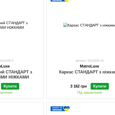
20112020-9
Артикул: 20112020-10
oLuxe
MatroLuxe
ний СТАНДАРТ з
Каркас СТАНДАРТ з ніжк
ИМИ НІЖКАМИ
Купити
3 162 грн
Купити
мовлення
Під замовлення