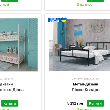
вності
В наявності
19112020-79
Артикул: 19112020-95
-дизайн
Метал-дизайн
ліжко Діана
Ліжко Квадро
Купити
5 191 грн
Купити
вності
В наявності