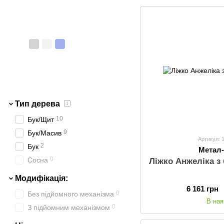
Тип дерева
10
Бук/Щит
9
Бук/Масив
Артикул: 
2
Бук
Метал
0
Сосна
Ліжко Анжеліка 
Модифікація:
6 161 грн
0
Без підйомного механізма
В ная
0
З підйомним механізмом