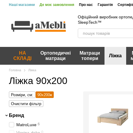
Перейти до основного контенту
Наші магазини
Де моє замовлення
Про нас
Гарантія
Сертифік
Офіційний виробник ортопе
SleepTech™
НА
Ортопедичні
Матраци
Ліжка
СКЛАДІ
матраци
топери
Головна
Ліжка
Ліжка 90х200
Розміри, см:
90х200
Очистити фільтр
Бренд
6
MatroLuxe
0
Viorina-deko