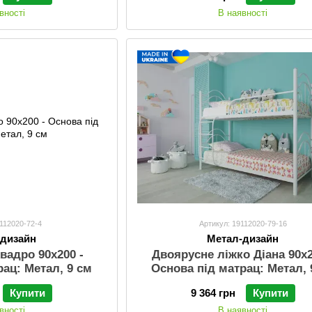
вності
В наявності
9112020-72-4
Артикул: 19112020-79-16
-дизайн
Метал-дизайн
вадро 90х200 -
Двоярусне ліжко Діана 90х2
рац: Метал, 9 см
Основа під матрац: Метал, 
Купити
9 364 грн
Купити
вності
В наявності