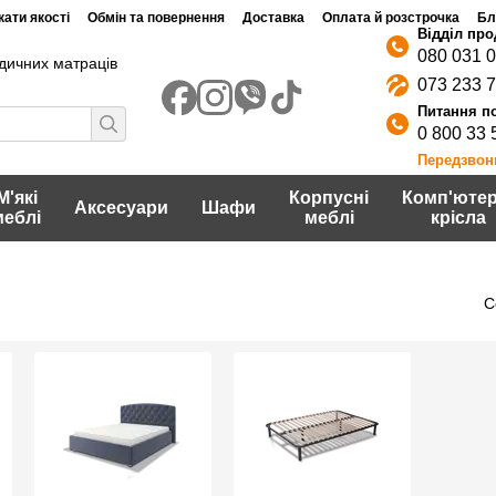
ати якості
Обмін та повернення
Доставка
Оплата й розстрочка
Бл
080 031 
дичних матраців
073 233 
0 800 33 
Передзвон
М'які
Корпусні
Комп'ютер
Аксесуари
Шафи
меблі
меблі
крісла
С