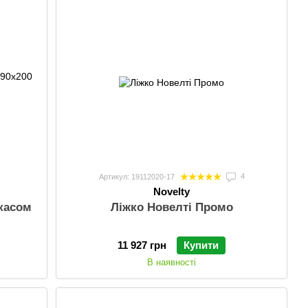
4
Артикул: 19112020-17
Novelty
ркасом
Ліжко Новелті Промо
11 927 грн
Купити
В наявності