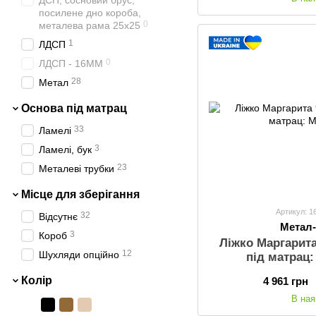
ДСП, сосновий брус,
67
160х190
посилене дно короба,
144
160х200
0
металева рама 25х25
62
180х190
1
ЛДСП
128
180х200
0
ЛДСП - 16ММ
8
200х200
28
Метал
Основа під матрац
33
Ламелі
3
Ламелі, бук
23
Металеві трубки
Місце для зберігання
Артикул: 1
32
Відсутнє
Метал
3
Короб
Ліжко Маргарита
12
Шухляди опційно
під матрац:
Колір
4 961 грн
В ная