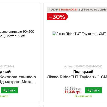
ТОВАР
В НАЯВНОСТІ
(ВІДПРАВКА ЗА 1 ДЕНЬ
6042021-8-4
Артикул: 3101601030199-00000
-дизайн
Поляцький
з боковою спинкою
Ліжко RidneTUT Taylor тк.1 С
під матрац: Метал,
 см
16 198 грн
Купити
Купити
11 338 грн
вності
В наявності