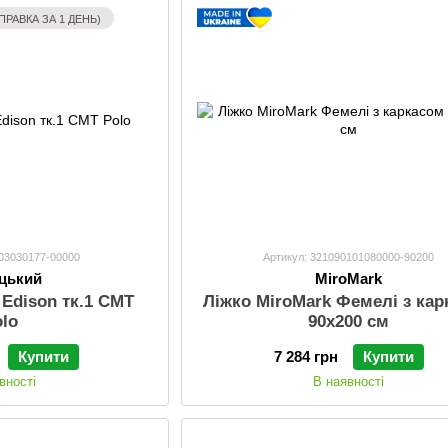
ПРАВКА ЗА 1 ДЕНЬ)
403030177-00000
Артикул: 321090101080000-90200
цький
MiroMark
 Edison тк.1 СМТ
Ліжко MiroMark Фемелі з ка
olo
90x200 см
Купити
7 284 грн
Купити
вності
В наявності