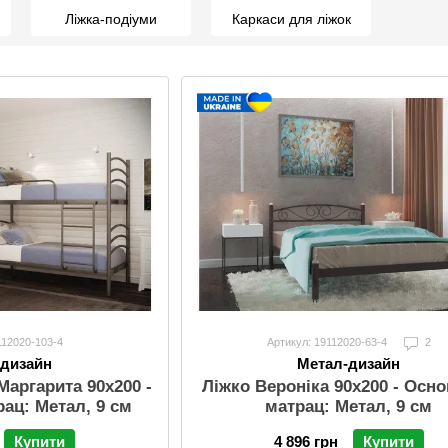
Ліжка-подіуми
Каркаси для ліжок
112020-103-4
Артикул: 19112020-63-4
2
-дизайн
Метал-дизайн
Маргарита 90х200 -
Ліжко Вероніка 90х200 - Осно
рац: Метал, 9 см
матрац: Метал, 9 см
Купити
4 896 грн
Купити