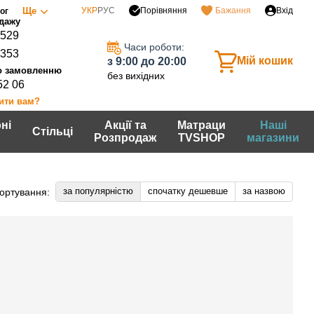
Порівняння
Ще
УКР
РУС
Бажання
Вхід
ог
0529
Часи роботи:
7353
Мій кошик
з 9:00 до 20:00
без вихідних
52 06
ити вам?
ні
Акції та
Матраци
Наші
Стільці
Розпродаж
TVSHOP
магазини
за популярністю
спочатку дешевше
за назвою
ортування: