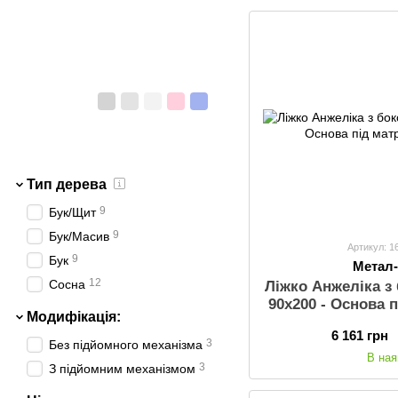
Тип дерева
9
Бук/Щит
9
Бук/Масив
Артикул: 1
9
Бук
Метал
12
Сосна
Ліжко Анжеліка 
90х200 - Основа 
Модифікація:
9
6 161 грн
3
Без підйомного механізма
В ная
3
З підйомним механізмом