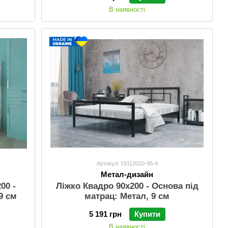
В наявності
Артикул: 19112020-95-4
Метал-дизайн
00 -
Ліжко Квадро 90х200 - Основа під
9 см
матрац: Метал, 9 см
5 191 грн
Купити
В наявності