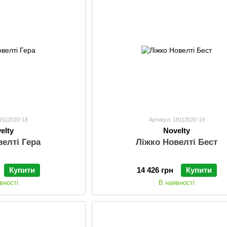
19112020-18
Артикул: 19112020-19
elty
Novelty
велті Гера
Ліжко Новелті Бест
Купити
14 426 грн
Купити
вності
В наявності