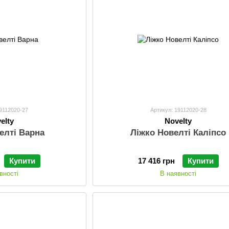
19112020-27
Артикул: 19112020-28
elty
Novelty
елті Варна
Ліжко Новелті Каліпсо
Купити
17 416 грн
Купити
вності
В наявності