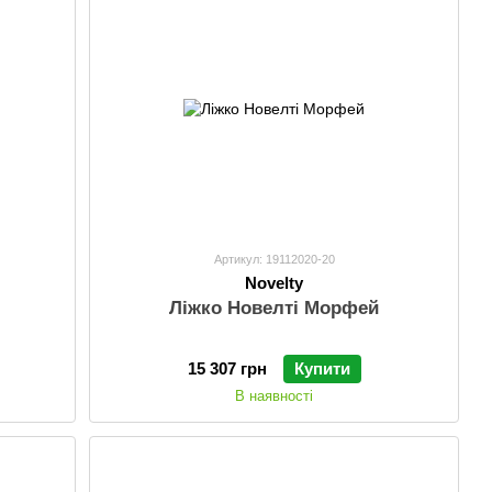
Артикул: 19112020-20
Novelty
Ліжко Новелті Морфей
15 307 грн
Купити
В наявності