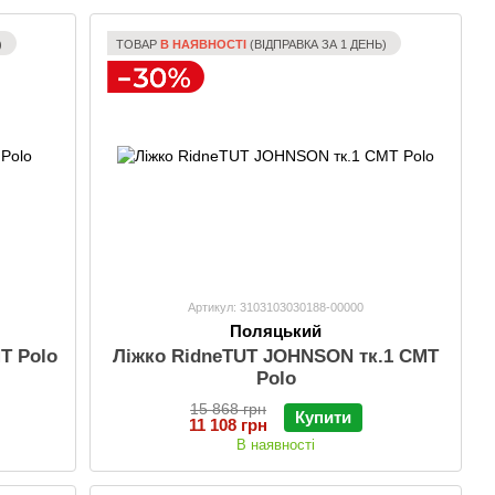
)
ТОВАР
В НАЯВНОСТІ
(ВІДПРАВКА ЗА 1 ДЕНЬ)
Артикул: 3103103030188-00000
Поляцький
МТ Polo
Ліжко RidneTUT JOHNSON тк.1 СМТ
Polo
15 868 грн
Купити
11 108 грн
В наявності