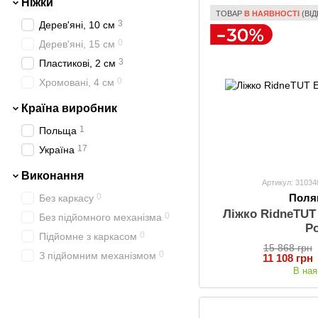
Ніжки
ТОВАР
В НАЯВНОСТІ
(ВІД
3
Дерев'яні, 10 см
0
Дерев'яні, 15 см
3
Пластикові, 2 см
0
Хромовані, 4 см
Країна виробник
1
Польща
17
Україна
Виконання
Артикул: 3103
0
Поля
Без каркасу
Ліжко RidneTUT
0
Без підйомного механізма
P
0
Підйомне з каркасом
15 868 грн
0
З підйомним механізмом
11 108 грн
В ная