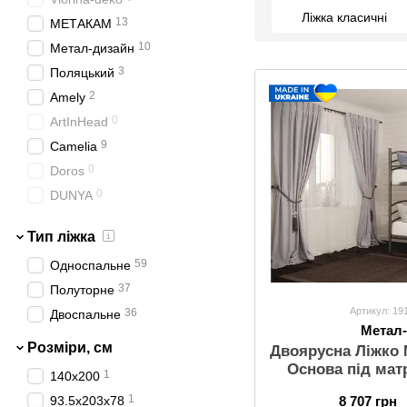
Ліжка класичні
13
МЕТАКАМ
10
Метал-дизайн
3
Поляцький
2
Amely
0
ArtInHead
9
Camelia
0
Doros
0
DUNYA
9
Estella
Тип ліжка
1
LuxeStudio
59
Односпальне
1
MiroMark
37
Полуторне
15
Novelty
Артикул: 19
36
Двоспальне
0
Sofyno
Метал
12
Stemma
Розміри, см
Двоярусна Ліжко 
Основа під мат
1
140x200
1
8 707 грн
93.5х203х78