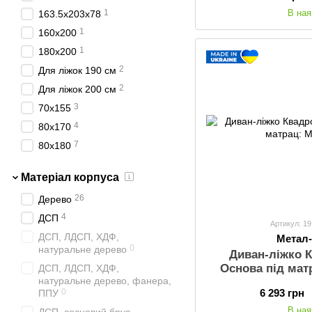
В ная
1
163.5х203х78
1
160x200
1
180x200
2
Для ліжок 190 см
2
Для ліжок 200 см
3
70х155
4
80х170
7
80х180
46
80х190
Матеріал корпуса
37
80х200
26
Дерево
53
90х190
4
ДСП
81
90х200
Артикул: 1
ДСП, ЛДСП, ХДФ,
Метал
52
120х190
0
натуральне дерево
Диван-ліжко К
82
120х200
Основа під мат
ДСП, ЛДСП, ХДФ,
66
140х190
натуральне дерево, фанера,
6 293 грн
0
ППУ
114
140х200
В ная