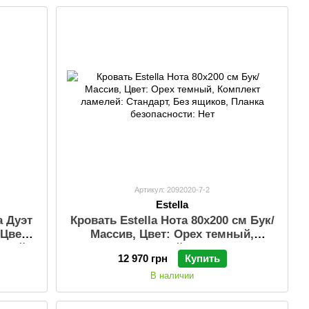
Артикул: 2092020-7-2
Estella
a Дуэт
Кровать Estella Нота 80х200 см Бук/
 Цвет:
Массив, Цвет: Орех темный,
елей:
Комплект ламелей: Стандарт, Без
12 970 грн
Купить
анка
ящиков, Планка безопасности: Нет
В наличии