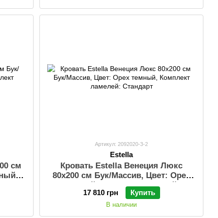
Артикул: 2092020-3-2
Estella
200 см
Кровать Estella Венеция Люкс
мный,
80х200 см Бук/Масcив, Цвет: Орех
арт
темный, Комплект ламелей:
17 810 грн
Купить
Стандарт
В наличии