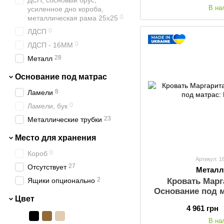
ДСП, сосновый брус,
67
160х190
В на
усиленное дно короба,
144
160х200
0
металлическая рама 25х25
62
180х190
0
ЛДСП
128
180х200
0
ЛДСП - 16ММ
8
200х200
28
Металл
Основание под матрас
8
Ламели
0
Ламели, бук
23
Металлические трубки
Место для хранения
0
Короб
Артикул: 1
27
Отсутствует
Металл
2
Кровать Марг
Ящики опционально
Основание под м
Цвет
4 961 грн
В на