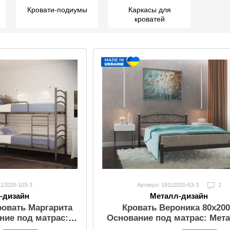
Кровати-подиумы
Каркасы для
кроватей
112020-103-3
Артикул: 19112020-63-3
2
-дизайн
Металл-дизайн
ровать Маргарита
Кровать Вероника 80х200
ание под матрас:
Основание под матрас: Мета
л, 9 см
см