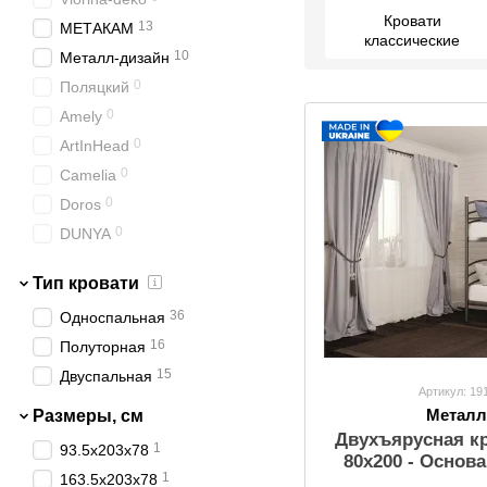
Кровати
13
МЕТАКАМ
классические
10
Металл-дизайн
0
Поляцкий
0
Amely
0
ArtInHead
0
Camelia
0
Doros
0
DUNYA
8
Estella
Тип кровати
0
LuxeStudio
36
Односпальная
0
MiroMark
16
Полуторная
0
Novelty
15
Двуспальная
0
Sofyno
Артикул: 19
0
Stemma
Металл
Размеры, см
Двухъярусная к
1
93.5х203х78
80х200 - Основ
1
163.5х203х78
Метал