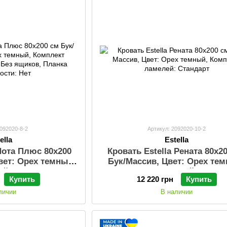
2092020-8-2
Артикул: 2092020-10-2
ella
Estella
 Нота Плюс 80х200
Кровать Estella Рената 80х2
вет: Орех темный,
Бук/Масcив, Цвет: Орех те
й: Стандарт, Без
Комплект ламелей: Станд
Купить
12 220 грн
Купить
безопасности: Нет
личии
В наличии