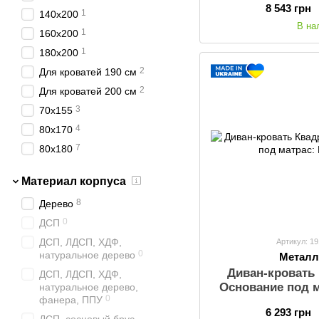
8 543 грн
1
140x200
В на
1
160x200
1
180x200
2
Для кроватей 190 см
2
Для кроватей 200 см
3
70х155
4
80х170
7
80х180
46
80х190
Материал корпуса
37
80х200
8
Дерево
53
90х190
0
ДСП
81
90х200
ДСП, ЛДСП, ХДФ,
Артикул: 1
52
120х190
0
натуральное дерево
Металл
82
120х200
Диван-кровать 
ДСП, ЛДСП, ХДФ,
66
140х190
Основание под м
натуральное дерево,
0
фанера, ППУ
114
140х200
6 293 грн