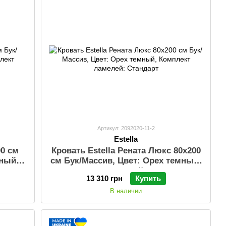
Артикул: 2092020-11-2
Estella
00 см
Кровать Estella Рената Люкс 80х200
мный,
см Бук/Масcив, Цвет: Орех темный,
арт
Комплект ламелей: Стандарт
13 310 грн
Купить
В наличии