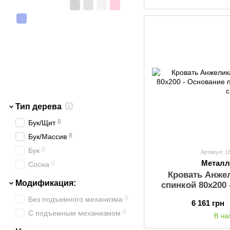
Тип дерева
8
Бук/Щит
8
Бук/Массив
0
Бук
Артикул: 1
Металл
0
Сосна
Кровать Анже
Модификация:
спинкой 80х200
матрас: М
0
Без подъемного механизма
6 161 грн
0
С подъемным механизмом
В на