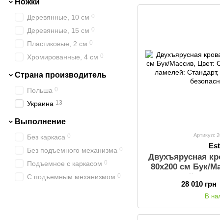
Ножки
0
Деревянные, 10 см
0
Деревянные, 15 см
0
Пластиковые, 2 см
0
Хромированные, 4 см
Страна производитель
0
Польша
13
Украина
Выполнение
Артикул: 
0
Без каркаса
Est
0
Без подъемного механизма
Двухъярусная кро
0
Подъемное с каркасом
80х200 см Бук/М
темный, Комп
0
С подъемным механизмом
28 010 грн
Стандарт, Без
безопасн
В на