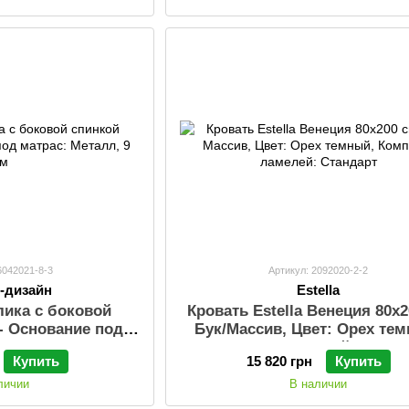
6042021-8-3
Артикул: 2092020-2-2
-дизайн
Estella
лика с боковой
Кровать Estella Венеция 80х
 - Основание под
Бук/Масcив, Цвет: Орех те
еталл, 9 см
Комплект ламелей: Станд
Купить
15 820 грн
Купить
личии
В наличии