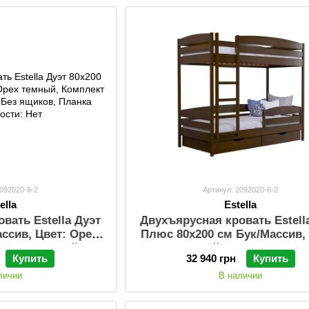
2092020-5-2
Артикул: 2092020-6-2
ella
Estella
вать Estella Дуэт
Двухъярусная кровать Estell
ассив, Цвет: Орех
Плюс 80х200 см Бук/Массив,
лект ламелей:
Орех темный, Комплект лам
Купить
32 940 грн
Купить
 ящиков, Планка
Стандарт, Без ящиков, Пл
ости: Нет
безопасности: Нет
личии
В наличии