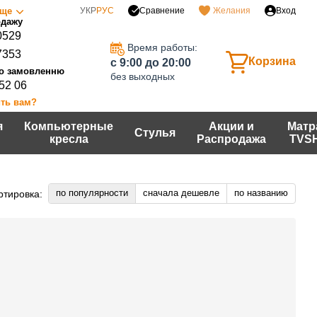
Сравнение
ще
УКР
РУС
Желания
Вход
0529
Время работы:
7353
Корзина
c 9:00 до 20:00
без выходных
 52 06
ть вам?
я
Компьютерные
Акции и
Матр
Стулья
кресла
Распродажа
TVS
по популярности
сначала дешевле
по названию
ртировка: