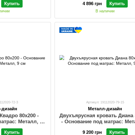
Купить
4 896 грн
Купить
личии
В наличии
9112020-72-3
Артикул: 19112020-79-15
-дизайн
Металл-дизайн
Квадро 80х200 -
Двухъярусная кровать Диана 
атрас: Металл, 9
- Основание под матрас: Мет
см
см
Купить
9 200 грн
Купить