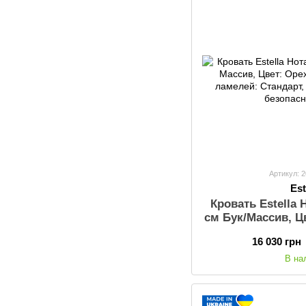
Артикул: 
Est
Кровать Estella
см Бук/Массив, Ц
Комплект ламеле
16 030 грн
ящиков, Планка 
В на