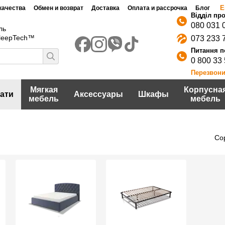
Е
качества
Обмен и возврат
Доставка
Оплата и рассрочка
Блог
080 031 
ль
SleepTech™
073 233 
0 800 33
Перезвони
Мягкая
Корпусна
ати
Аксессуары
Шкафы
мебель
мебель
Со