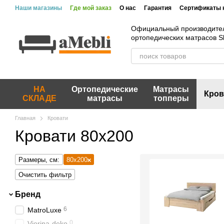
Перейти к основному контенту
Наши магазины
Где мой заказ
О нас
Гарантия
Сертификаты 
Официальный производите
ортопедических матрасов 
НА
Ортопедические
Матрасы
Кров
СКЛАДЕ
матрасы
топперы
Главная
Кровати
Кровати 80х200
Размеры, см:
80х200
Очистить фильтр
Бренд
6
MatroLuxe
0
Viorina-deko