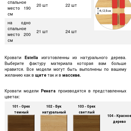
спальное
20 шт
22 шт
место 190
см
на одно
спальное
21 шт
24 шт
место 200
см
Кровати
Estella
изготовленны из натурального дерева.
Выберите фактуру материала которая вам больше
нравится. Все модели могут быть выполнены по вашему
желанию как в
щите
так и в
массиве.
Кровати модели
Рената
производятся в представленных
цветах:
101 - Орех
102 - Бук
103 - Орех
темный
натуральный
светлый
104 - Красно
дерево