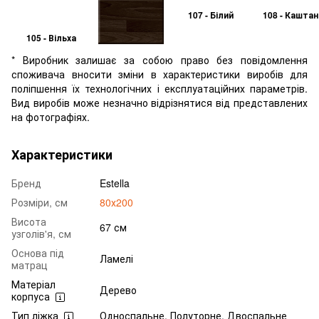
107 - Білий
108 - Каштан
105 - Вільха
* Виробник залишає за собою право без повідомлення
споживача вносити зміни в характеристики виробів для
поліпшення їх технологічних і експлуатаційних параметрів.
Вид виробів може незначно відрізнятися від представлених
на фотографіях.
Характеристики
Бренд
Estella
Розміри, см
80х200
Висота
67 см
узголів'я, см
Основа під
Ламелі
матрац
Матеріал
Дерево
корпуса
Тип ліжка
Односпальне, Полуторне, Двоспальне