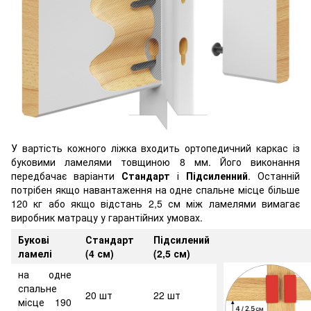
У вартість кожного ліжка входить ортопедичний каркас із
буковими ламелями товщиною 8 мм. Його виконання
передбачає варіанти
Стандарт
і
Підсиленний
. Останній
потрібен якщо навантаження на одне спальне місце більше
120 кг або якщо відстань 2,5 см між ламелями вимагає
виробник матрацу у гарантійних умовах.
Букові
Стандарт
Підсилений
ламелі
(4 см)
(2,5 см)
на одне
спальне
20 шт
22 шт
місце 190