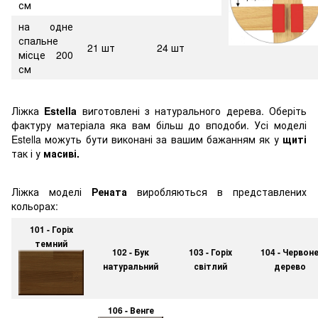
см
на одне
спальне
21 шт
24 шт
місце 200
см
Ліжка
Estella
виготовлені з натурального дерева. Оберіть
фактуру матеріала яка вам більш до вподоби. Усі моделі
Estella можуть бути виконані за вашим бажанням як у
щиті
так і у
масиві.
Ліжка моделі
Рената
виробляються в представлених
кольорах:
101 - Горіх
темний
102 - Бук
103 - Горіх
104 - Червон
натуральний
світлий
дерево
106 - Венге