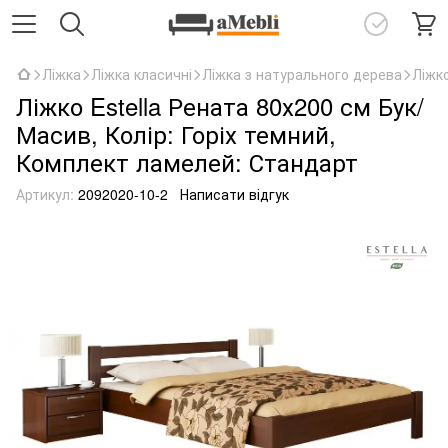
Ліжка
Ліжка класичні
Ліжка з натурального дерева
Ліжко
Ліжко Estella Рената 80х200 см Бук/
Масив, Колір: Горіх темний,
Комплект ламелей: Стандарт
Артикул:
2092020-10-2
Написати відгук