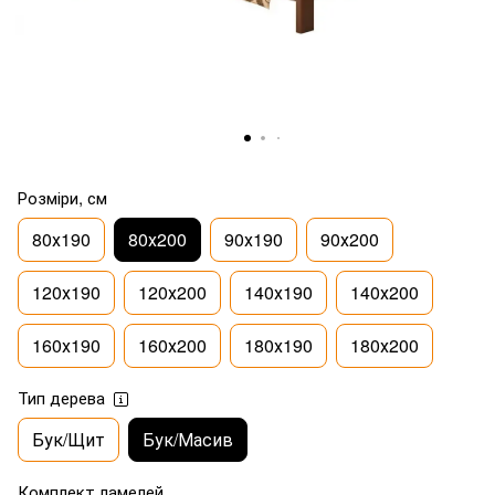
Розміри, см
80х190
80х200
90х190
90х200
120х190
120х200
140х190
140х200
160х190
160х200
180х190
180х200
Тип дерева
Бук/Щит
Бук/Масив
Комплект ламелей