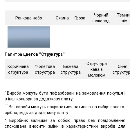
Чорний
Темни
Ранкове небо
Ожина
Гроза
шоколад
ліс
Палитра цветов "Структура"
Структура
Коричнева
Фіолетова
Бежева
Синя
кава з
структура
структура
структура
структу
молоком
*
Вироби можуть бути пофарбовані на замовлення покупця і
в інші кольори за додаткову плату
* *
Всі вироби можуть покриватися патиною на вибір: золото,
срібло, мідь за додаткову плату
* Виробник залишає за собою право без повідомлення
споживача вносити зміни в характеристики виробів для