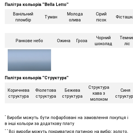
Палітра кольорів "Bella Letto"
Ванільний
Молода
Сірий
Туман
Фісташк
пломбір
олива
пісок
Чорний
Темни
Ранкове небо
Ожина
Гроза
шоколад
ліс
Палітра кольорів "Структура"
Структура
Коричнева
Фіолетова
Бежева
Синя
кава з
структура
структура
структура
структу
молоком
*
Вироби можуть бути пофарбовані на замовлення покупця і
в інші кольори за додаткову плату
* *
Всі вироби можуть покриватися патиною на вибір: золото,