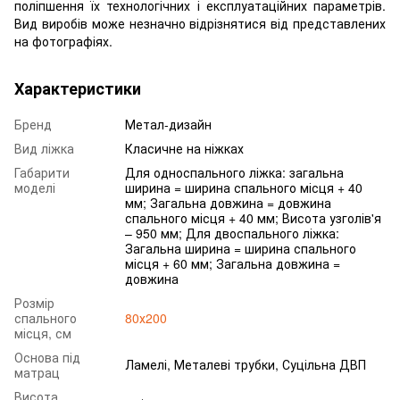
поліпшення їх технологічних і експлуатаційних параметрів.
Вид виробів може незначно відрізнятися від представлених
на фотографіях.
Характеристики
Бренд
Метал-дизайн
Вид ліжка
Класичне на ніжках
Габарити
Для односпального ліжка: загальна
моделі
ширина = ширина спального місця + 40
мм; Загальна довжина = довжина
спального місця + 40 мм; Висота узголів'я
– 950 мм; Для двоспального ліжка:
Загальна ширина = ширина спального
місця + 60 мм; Загальна довжина =
довжина
Розмір
спального
80х200
місця, см
Основа під
Ламелі, Металеві трубки, Суцільна ДВП
матрац
Висота