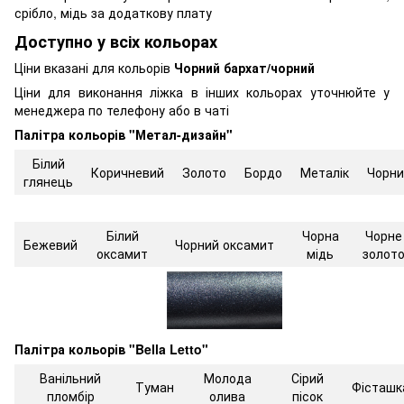
срібло, мідь за додаткову плату
Доступно у всіх кольорах
Ціни вказані для кольорів
Чорний бархат/чорний
Ціни для виконання ліжка в інших кольорах уточнюйте у
менеджера по телефону або в чаті
Палітра кольорів "Метал-дизайн"
Білий
Коричневий
Золото
Бордо
Металік
Чорни
глянець
Білий
Чорна
Чорне
Бежевий
Чорний оксамит
оксамит
мідь
золот
Палітра кольорів "Bella Letto"
Ванільний
Молода
Сірий
Туман
Фісташк
пломбір
олива
пісок