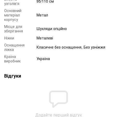
95/110 см
узголів'я
Основний
матеріал
Метал
корпусу
Місце для
Шухляди опційно
зберігання
Ніжки
Металеві
Оснащення
Класичне без оснащення, Без узніжжя
ліжка
Країна
Україна
виробник
Відгуки
Додайте перший відгук