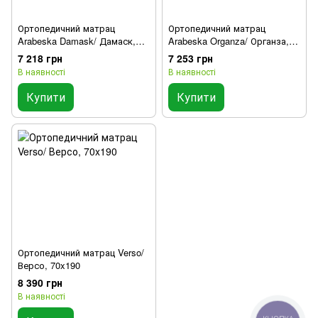
Ортопедичний матрац
Ортопедичний матрац
Arabeska Damask/ Дамаск,
Arabeska Organza/ Органза,
70x190
70x190
7 218 грн
7 253 грн
В наявності
В наявності
Купити
Купити
Ортопедичний матрац Verso/
Версо, 70x190
8 390 грн
В наявності