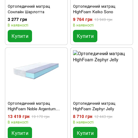
Ортопедичний матрац
Ортопедичний матрац
Сонлайн Шарлотта
HighFoam Keiko Sono
3 277 грн
9 764 грн
13 949 грн
В наявності
В наявності
Купити
Купити
Ортопедичний матрац
Ортопедичний матрац
HighFoam Noble Argentum
HighFoam Zephyr Jelly
Amaltea
13 419 грн
8 710 грн
19 170 грн
12 443 грн
В наявності
В наявності
Купити
Купити