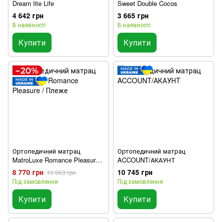
Dream lite Life
Sweet Double Cocos
4 642 грн
3 665 грн
В наявності
В наявності
Купити
Купити
Ортопедичний матрац
Ортопедичний матрац
MatroLuxe Romance Pleasure /
ACCOUNT/АКАУНТ
Плеже
8 770 грн
10 745 грн
10 963 грн
Під замовлення
Під замовлення
Купити
Купити