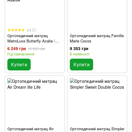
24
Ортопедичний матрац
Ортопедичний матрац Famille
MatroLuxe Butterfly Azalia /
Marie Cocos
Азалія
6 249 грн
9 353 грн
10 963 грн
Під замовлення
В наявності
Купити
Купити
Ортопедичний матрац Air
Ортопедичний матрац Simpler