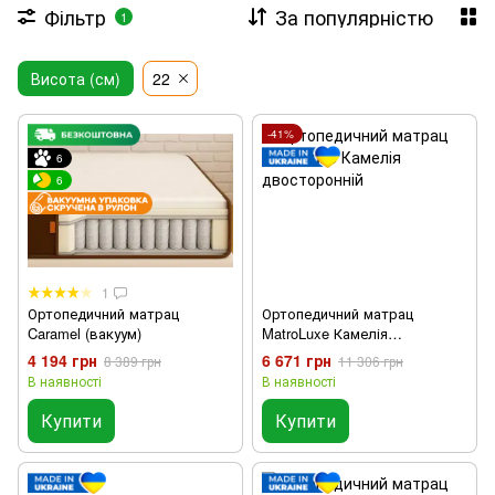
Фільтр
За популярністю
1
Висота (см)
22
-41%
6
6
1
Ортопедичний матрац
Ортопедичний матрац
Caramel (вакуум)
MatroLuxe Камелія
двосторонній
4 194 грн
6 671 грн
8 389 грн
11 306 грн
В наявності
В наявності
Купити
Купити