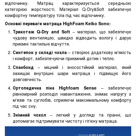
відпочинку. Матрац характеризується середньою
категорією жорсткості. Матеріал Q-Dry&Soft забезпечує
комфортну температуру тіла під час відпочинку.
Основні переваги матраца HighFoam Keiko Sono:
Трикотаж Q-Dry and Soft
– матеріал, що забезпечує
чудову вентиляцію, швидко відводить вологу і дарує
приємні тактильні відчуття.
Синтепон у складі чохла
– створює додаткову м'якість
і комфорт, забезпечуючи приємний дотик і тепло.
Спанбонд
– міцний і зносостійкий матеріал, який
захищає внутрішні шари матраца і підвищує його
довговічність.
Ортопедична піна Highfoam Sense
– забезпечує
рівномірний розподіл навантаження, знімає напругу з
м'язів та суглобів, сприяючи максимальному комфорту
під час сну.
Знімний чохол
– легкий у догляді та пранні, що
допомагає підтримувати чистоту і гігієну матраца.