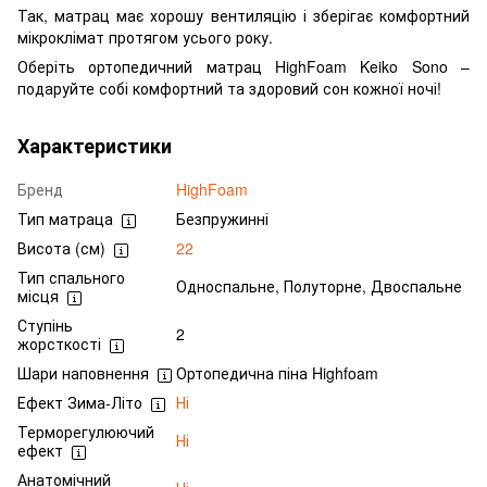
Так, матрац має хорошу вентиляцію і зберігає комфортний
мікроклімат протягом усього року.
Оберіть ортопедичний матрац HighFoam Keiko Sono –
подаруйте собі комфортний та здоровий сон кожної ночі!
Характеристики
Бренд
HighFoam
Тип матраца
Безпружинні
Висота (см)
22
Тип спального
Односпальне, Полуторне, Двоспальне
місця
Ступінь
2
жорсткості
Шари наповнення
Ортопедична піна Highfoam
Ефект Зима-Літо
Ні
Терморегулюючий
Ні
ефект
Анатомічний