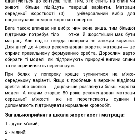
адаптуються до контурів тіла. Тим, хто спить на спині чи
животі, більше підійдуть твердіші варіанти. Матраци
середньої жорсткості (3) — універсальний вибір для
поціновувачів помірно жорсткої поверхні.
Вага також впливає на вибір: чим вона вища, тим більшої
підтримки потребує тіло — отже, й жорсткіший має бути
матрац. Але надто тверда поверхня не завжди корисна.
Для дітей до 4 років рекомендовані жорсткі матраци — це
сприяє правильному формуванню хребта. Дорослим варто
обирати ті моделі, які підтримують природні вигини спини
та не спричиняють перенапруги.
При болях у попереку краще зупинитися на м’яко-
середньому варіанті. Якщо є проблеми з верхнім відділом
хребта або сколіоз — доцільніше розглянути більш жорсткі
моделі. А людям старше 50 років рекомендовані матраци
середньої м’якості, які не перетискають судини і
допомагають підтримувати нормальне кровообіг.
Загальноприйнята шкала жорсткості матраца:
1 - дуже м'який;
2 - м'який;