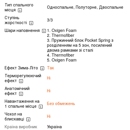
Тип спального
Односпальне, Полуторне, Двоспальне
місця
Ступінь
3/3
жорсткості
Шари наповнення
1. Oxigen Foam
2. Thermofiber
3. Пружинний блок Pocket Spring з
розділенням на 5 зон, посилений
двома рамками зі сталі
4. Thermofiber
5. Oxigen Foam
Ефект Зима-Літо
Так
Терморегулюючий
Ні
ефект
Анатомічний
Ні
ефект
Навантаження на
Без обмежень
1 спальне місце
Чохол на
Ні
блискавці
Країна виробник
Україна