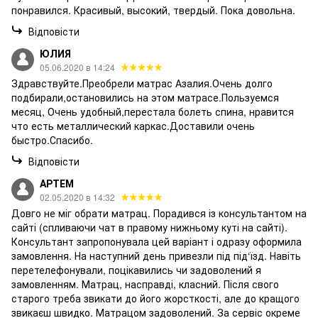
понравился. Красивый, высокий, твердый. Пока довольна.
Відповісти
ЮЛИЯ
05.06.2020 в 14:24
Здравствуйте.Преобрели матрас Азалия.Очень долго
подбирали,остановились на этом матрасе.Пользуемся
месяц, Очень удобный,перестала болеть спина, нравится
что есть металлический каркас.Доставили очень
быстро.Спасибо.
Відповісти
АРТЕМ
02.05.2020 в 14:32
Довго не міг обрати матрац. Порадився із консультантом на
сайті (спливаючи чат в правому нижньому куті на сайті).
Консультант запропонувала цей варіант і одразу оформила
замовлення. На наступний день привезли під під‘їзд. Навіть
перетелефонували, поцікавились чи задоволений я
замовленням. Матрац, насправді, класний. Після свого
старого треба звикати до його жорсткості, але до кращого
звикаєш швидко. Матрацом задоволений. За сервіс окреме