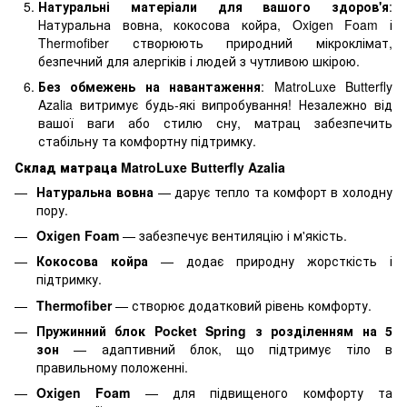
Натуральні матеріали для вашого здоров'я
:
Натуральна вовна, кокосова койра, Oxigen Foam і
Thermofiber створюють природний мікроклімат,
безпечний для алергіків і людей з чутливою шкірою.
Без обмежень на навантаження
: MatroLuxe Butterfly
Azalia витримує будь-які випробування! Незалежно від
вашої ваги або стилю сну, матрац забезпечить
стабільну та комфортну підтримку.
Склад матраца MatroLuxe Butterfly Azalia
Натуральна вовна
— дарує тепло та комфорт в холодну
пору.
Oxigen Foam
— забезпечує вентиляцію і м'якість.
Кокосова койра
— додає природну жорсткість і
підтримку.
Thermofiber
— створює додатковий рівень комфорту.
Пружинний блок Pocket Spring з розділенням на 5
зон
— адаптивний блок, що підтримує тіло в
правильному положенні.
Oxigen Foam
— для підвищеного комфорту та