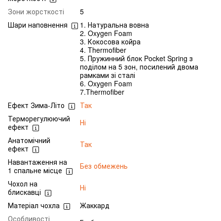
Зони жорсткості
5
Шари наповнення
1. Натуральна вовна
2. Oxygen Foam
3. Кокосова койра
4. Thermofiber
5. Пружинний блок Pocket Spring з
поділом на 5 зон, посилений двома
рамками зі сталі
6. Oxygen Foam
7.Thermofiber
Ефект Зима-Літо
Так
Терморегулюючий
Ні
ефект
Анатомічний
Так
ефект
Навантаження на
Без обмежень
1 спальне місце
Чохол на
Ні
блискавці
Матеріал чохла
Жаккард
Особливості