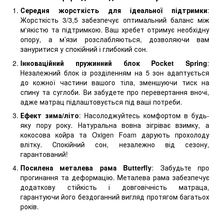
Середня жорсткість для ідеальної підтримки
:
Жорсткість 3/3,5 забезпечує оптимальний баланс між
м'якістю та підтримкою. Ваш хребет отримує необхідну
опору, а м’язи розслабляються, дозволяючи вам
зануритися у спокійний і глибокий сон.
Інноваційний пружинний блок Pocket Spring
:
Незалежний блок із розділенням на 5 зон адаптується
до кожної частини вашого тіла, зменшуючи тиск на
спину та суглоби. Ви забудете про перевертання вночі,
адже матрац підлаштовується під ваші потреби.
Ефект зима/літо
: Насолоджуйтесь комфортом в будь-
яку пору року. Натуральна вовна зігріває взимку, а
кокосова койра та Oxigen Foam дарують прохолоду
влітку. Спокійний сон, незалежно від сезону,
гарантований!
Посилена металева рама Butterfly
: Забудьте про
прогинання та деформацію. Металева рама забезпечує
додаткову стійкість і довговічність матраца,
гарантуючи його бездоганний вигляд протягом багатьох
років.