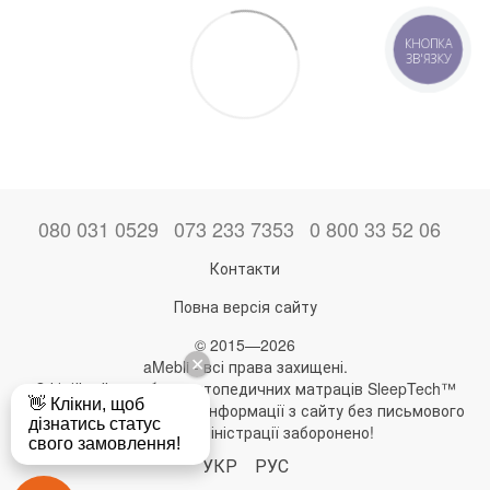
КНОПКА
ЗВ'ЯЗКУ
080 031 0529
073 233 7353
0 800 33 52 06
Контакти
Повна версія сайту
© 2015—2026
aMebli - всі права захищені.
Офіційний виробник ортопедичних матраців SleepTech™
Будь-яке використання інформації з сайту без письмового
дозволу адміністрації заборонено!
УКР
РУС