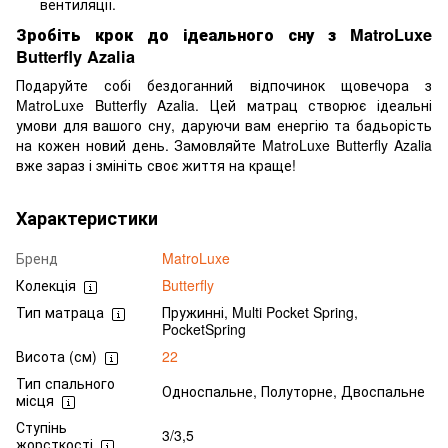
вентиляції.
Зробіть крок до ідеального сну з MatroLuxe
Butterfly Azalia
Подаруйте собі бездоганний відпочинок щовечора з
MatroLuxe Butterfly Azalia. Цей матрац створює ідеальні
умови для вашого сну, даруючи вам енергію та бадьорість
на кожен новий день. Замовляйте MatroLuxe Butterfly Azalia
вже зараз і змініть своє життя на краще!
Характеристики
Бренд
MatroLuxe
Колекція
Butterfly
Тип матраца
Пружинні, Multi Pocket Spring,
PocketSpring
Висота (см)
22
Тип спального
Односпальне, Полуторне, Двоспальне
місця
Ступінь
3/3,5
жорсткості