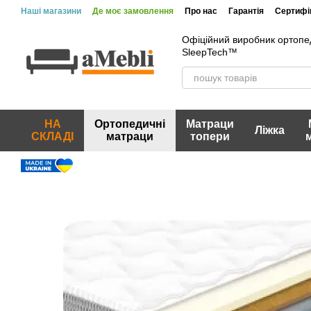
Перейти до основного контенту
Наші магазини
Де моє замовлення
Про нас
Гарантія
Сертифік
Вакансії
Акції та знижки
Відгуки про магазин
Офіційний виробник ортопе
SleepTech™
НА
Ортопедичні
Матраци
Ліжка
СКЛАДІ
матраци
топери