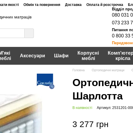
ати якості
Обмін та повернення
Доставка
Оплата й розстрочка
Бл
080 031 
дичних матраців
073 233 
0 800 33 
Передзвон
М'які
Корпусні
Комп'ютер
Аксесуари
Шафи
меблі
меблі
крісла
Головна
Ортопедичні матраци
Ортопедичн
Шарлотта
В наявності
Артикул: 2531201-00
3 277 грн