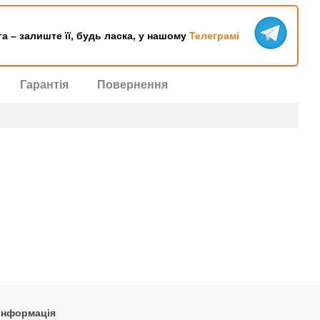
га – залиште її, будь ласка, у нашому
Телеграмі
Гарантія
Повернення
 інформація