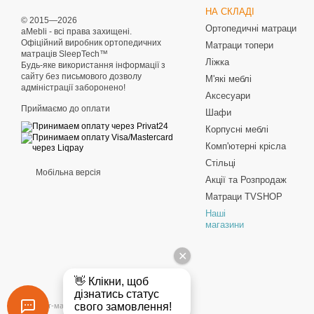
НА СКЛАДІ
© 2015—2026
Ортопедичні матраци
aMebli - всі права захищені.
Офіційний виробник ортопедичних
Матраци топери
матраців SleepTech™
Ліжка
Будь-яке використання інформації з
сайту без письмового дозволу
М'які меблі
адміністрації заборонено!
Аксесуари
Приймаємо до оплати
Шафи
Корпусні меблі
Комп'ютерні крісла
Стільці
Мобільна версія
Акції та Розпродаж
Матраци TVSHOP
Наші
магазини
Інтернет-магазин створений з Хорошоп