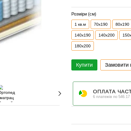
Розміри (см)
1 кв.м
70x190
80x190
140x190
140x200
150
180x200
Купити
Замовити
ОПЛАТА ЧАС
6 платежів по 546.17