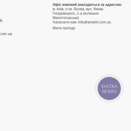
9
Офіс компанії знаходиться за адресою:
м. Київ, ст.м. Лісова, вул. Якова
3
Гніздовського, 1-а (колишня
Магнітогорська)
06
Написати нам:
info@amebli.com.ua
Мапа проїзду
.com.ua
КНОПКА
ЗВ'ЯЗКУ