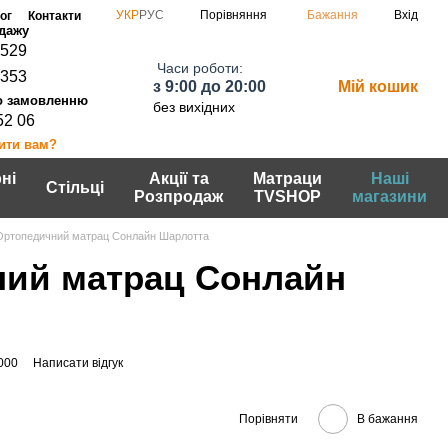
Порівняння
УКР
РУС
Бажання
Вхід
ог
Контакти
0529
Часи роботи:
7353
з 9:00 до 20:00
Мій кошик
без вихідних
52 06
ити вам?
ні
Акції та
Матраци
Наші
Стільці
Розпродаж
TVSHOP
магазини
Ортопедичний матрац Сонлайн Шарлотта
ий матрац Сонлайн
000
Написати відгук
Порівняти
В бажання