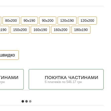
80x200
90x190
90x200
120x190
120x200
x190
150x200
160x190
160x200
180x190
 швидко
ТИНАМИ
ПОКУПКА ЧАСТИНАМИ
 грн
6 платежів по 546.17 грн