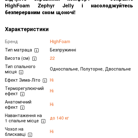
HighFoam Zephyr Jelly і насолоджуйтесь
безперервним сном щоночі!
Характеристики
Бренд
HighFoam
Тип матраца
Безпружинні
Висота (см)
22
Тип спального
Односпальне, Полуторне, Двоспальне
місця
Ефект Зима-Літо
Ні
Терморегулюючий
Ні
ефект
Анатомічний
Ні
ефект
Навантаження на
до 140 кг
1 спальне місце
Чохол на
Ні
блискавці