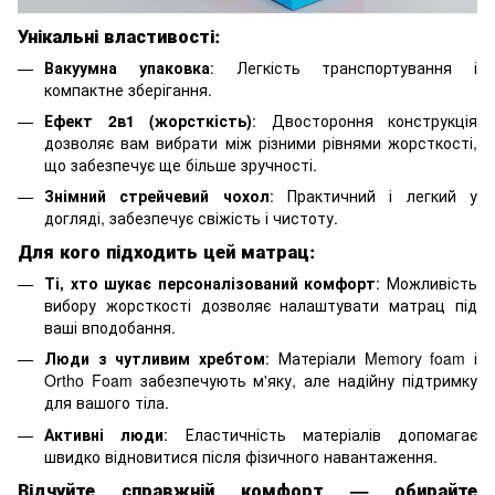
Унікальні властивості:
Вакуумна упаковка
: Легкість транспортування і
компактне зберігання.
Ефект 2в1 (жорсткість)
: Двостороння конструкція
дозволяє вам вибрати між різними рівнями жорсткості,
що забезпечує ще більше зручності.
Знімний стрейчевий чохол
: Практичний і легкий у
догляді, забезпечує свіжість і чистоту.
Для кого підходить цей матрац:
Ті, хто шукає персоналізований комфорт
: Можливість
вибору жорсткості дозволяє налаштувати матрац під
ваші вподобання.
Люди з чутливим хребтом
: Матеріали Memory foam і
Ortho Foam забезпечують м'яку, але надійну підтримку
для вашого тіла.
Активні люди
: Еластичність матеріалів допомагає
швидко відновитися після фізичного навантаження.
Відчуйте справжній комфорт — обирайте