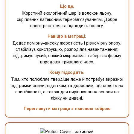
Що це:
Жорсткий екологічний шар із волокон льону,
скріплених латексним/термозв’язуванням. Добре
провітрюється та відводить вологу.
Навіщо в матраці:
Додає помірну–високу жорсткість і рівномірну опору,
стабілізує конструкцію, розподіляє навантаження;
підтримує сухий, свіжий мікроклімат і зберігає форму
впродовж тривалого часу.
Кому підходить:
Тим, хто полюбляє твердіше ложе й потребує виразної
підтримки спини; підліткам та дорослим, що сплять на
спині/животі, а також для вирівнювання основи на
ліжку чи дивані.
Переглянути матраци з льняною койрою