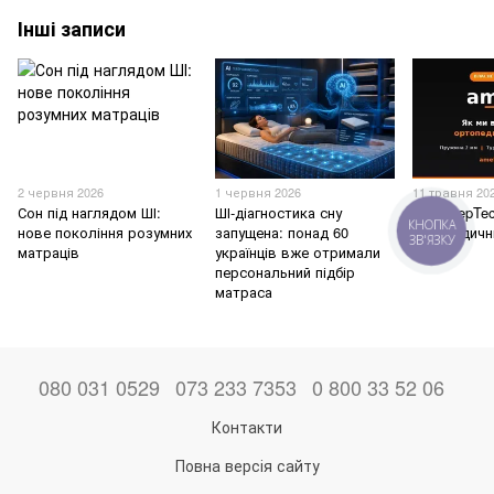
Інші записи
2 червня 2026
1 червня 2026
11 травня 20
Сон під наглядом ШІ:
ШІ-діагностика сну
Ми SleepTe
КНОПКА
нове покоління розумних
запущена: понад 60
ортопедичн
ЗВ'ЯЗКУ
матраців
українців вже отримали
персональний підбір
матраса
080 031 0529
073 233 7353
0 800 33 52 06
Контакти
Повна версія сайту