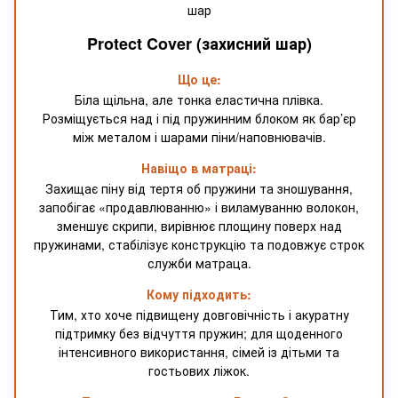
Protect Cover (захисний шар)
Що це:
Біла щільна, але тонка еластична плівка.
Розміщується над і під пружинним блоком як бар’єр
між металом і шарами піни/наповнювачів.
Навіщо в матраці:
Захищає піну від тертя об пружини та зношування,
запобігає «продавлюванню» і виламуванню волокон,
зменшує скрипи, вирівнює площину поверх над
пружинами, стабілізує конструкцію та подовжує строк
служби матраца.
Кому підходить:
Тим, хто хоче підвищену довговічність і акуратну
підтримку без відчуття пружин; для щоденного
інтенсивного використання, сімей із дітьми та
гостьових ліжок.