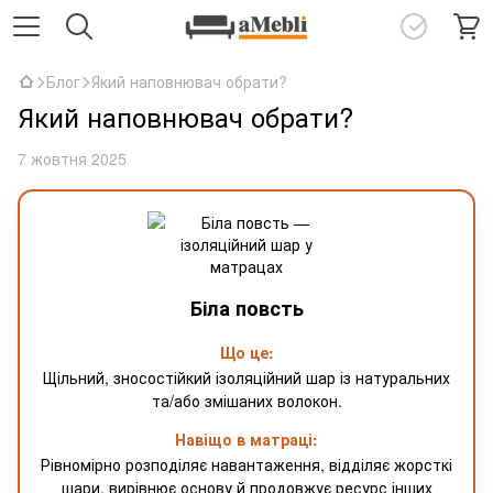
Блог
Який наповнювач обрати?
Який наповнювач обрати?
7 жовтня 2025
Біла повсть
Що це:
Щільний, зносостійкий ізоляційний шар із натуральних
та/або змішаних волокон.
Навіщо в матраці:
Рівномірно розподіляє навантаження, відділяє жорсткі
шари, вирівнює основу й продовжує ресурс інших