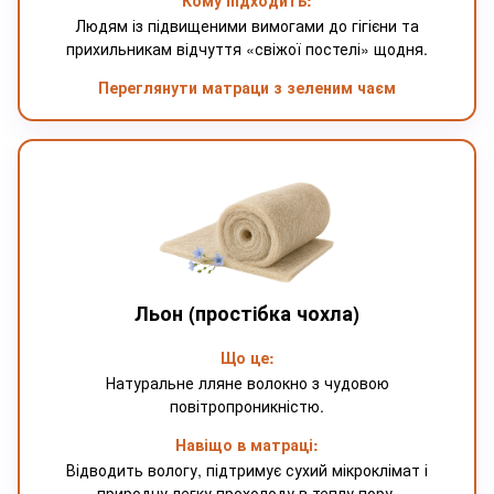
Кому підходить:
Людям із підвищеними вимогами до гігієни та
прихильникам відчуття «свіжої постелі» щодня.
Переглянути матраци з зеленим чаєм
Льон (простібка чохла)
Що це:
Натуральне лляне волокно з чудовою
повітропроникністю.
Навіщо в матраці:
Відводить вологу, підтримує сухий мікроклімат і
природну легку прохолоду в теплу пору.