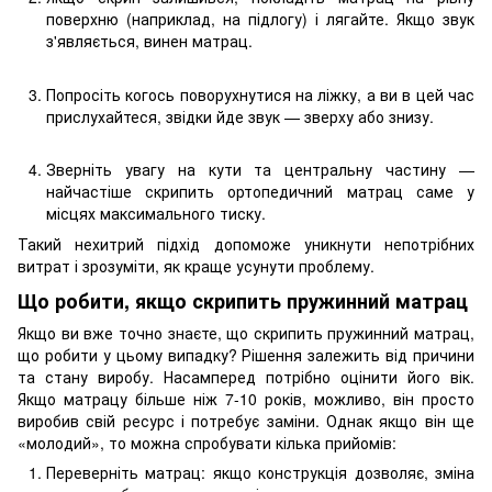
поверхню (наприклад, на підлогу) і лягайте. Якщо звук
з'являється, винен матрац.
Попросіть когось поворухнутися на ліжку, а ви в цей час
прислухайтеся, звідки йде звук — зверху або знизу.
Зверніть увагу на кути та центральну частину —
найчастіше скрипить ортопедичний матрац саме у
місцях максимального тиску.
Такий нехитрий підхід допоможе уникнути непотрібних
витрат і зрозуміти, як краще усунути проблему.
Що робити, якщо скрипить пружинний матрац
Якщо ви вже точно знаєте, що скрипить пружинний матрац,
що робити у цьому випадку? Рішення залежить від причини
та стану виробу. Насамперед потрібно оцінити його вік.
Якщо матрацу більше ніж 7-10 років, можливо, він просто
виробив свій ресурс і потребує заміни. Однак якщо він ще
«молодий», то можна спробувати кілька прийомів:
Переверніть матрац: якщо конструкція дозволяє, зміна