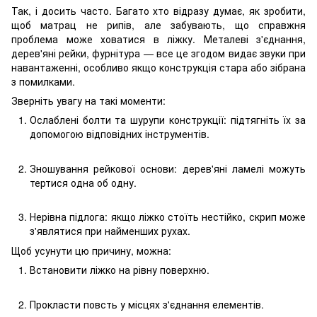
Так, і досить часто. Багато хто відразу думає, як зробити,
щоб матрац не рипів, але забувають, що справжня
проблема може ховатися в ліжку. Металеві з'єднання,
дерев'яні рейки, фурнітура — все це згодом видає звуки при
навантаженні, особливо якщо конструкція стара або зібрана
з помилками.
Зверніть увагу на такі моменти:
Ослаблені болти та шурупи конструкції: підтягніть їх за
допомогою відповідних інструментів.
Зношування рейкової основи: дерев'яні ламелі можуть
тертися одна об одну.
Нерівна підлога: якщо ліжко стоїть нестійко, скрип може
з'являтися при найменших рухах.
Щоб усунути цю причину, можна:
Встановити ліжко на рівну поверхню.
Прокласти повсть у місцях з'єднання елементів.