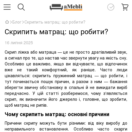
Блог
Скрипить матрац: що робити?
Скрипить матрац: що робити?
16 липня 2025
Скрип ліжка або матраца — це не просто дратівливий звук,
а сигнал про те, що настав час звернути увагу на якість сну.
Особливо це важливо, якщо ви відчуваєте, що відпочинок
вже не такий комфортний, як раніше. Часто люди
цікавляться: скрипить пружинний матрац — що робити, і
тут починається пошук причин, а разом з ним — бажання
зберегти звичну обстановку в спальні й не викидати виріб
передчасно. У цій статті розберемося, чому з'являється
скрип, як визначити його джерело і, головне, що зробити,
щоб матрац не рипів.
Чому скрипить матрац: основні причини
Причини скрипу можуть бути різними: від віку виробу до
неправильного встановлення. Особливо часто скарги