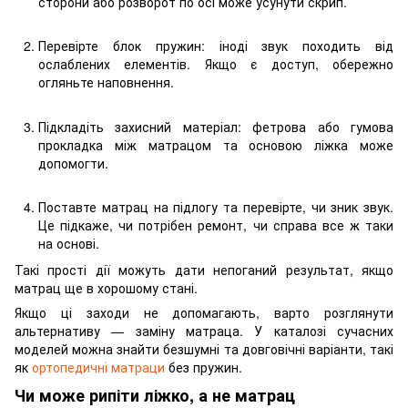
сторони або розворот по осі може усунути скрип.
Перевірте блок пружин: іноді звук походить від
ослаблених елементів. Якщо є доступ, обережно
огляньте наповнення.
Підкладіть захисний матеріал: фетрова або гумова
прокладка між матрацом та основою ліжка може
допомогти.
Поставте матрац на підлогу та перевірте, чи зник звук.
Це підкаже, чи потрібен ремонт, чи справа все ж таки
на основі.
Такі прості дії можуть дати непоганий результат, якщо
матрац ще в хорошому стані.
Якщо ці заходи не допомагають, варто розглянути
альтернативу — заміну матраца. У каталозі сучасних
моделей можна знайти безшумні та довговічні варіанти, такі
як
ортопедичні матраци
без пружин.
Чи може рипіти ліжко, а не матрац