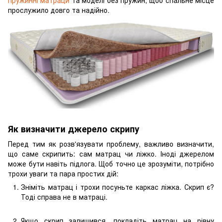
прослужило довго та надійно.
Як визначити джерело скрипу
Перед тим як розв'язувати проблему, важливо визначити,
що саме скрипить: сам матрац чи ліжко. Іноді джерелом
може бути навіть підлога. Щоб точно це зрозуміти, потрібно
трохи уваги та пара простих дій:
Зніміть матрац і трохи посуньте каркас ліжка. Скрип є?
Тоді справа не в матраці.
Якщо скрип залишився, покладіть матрац на рівну