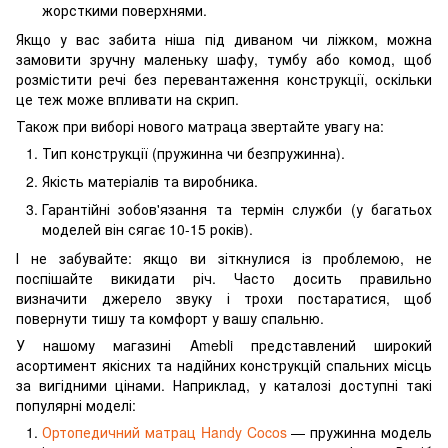
жорсткими поверхнями.
Якщо у вас забита ніша під диваном чи ліжком, можна
замовити зручну маленьку шафу, тумбу або комод, щоб
розмістити речі без перевантаження конструкції, оскільки
це теж може впливати на скрип.
Також при виборі нового матраца звертайте увагу на:
Тип конструкції (пружинна чи безпружинна).
Якість матеріалів та виробника.
Гарантійні зобов'язання та термін служби (у багатьох
моделей він сягає 10-15 років).
І не забувайте: якщо ви зіткнулися із проблемою, не
поспішайте викидати річ. Часто досить правильно
визначити джерело звуку і трохи постаратися, щоб
повернути тишу та комфорт у вашу спальню.
У нашому магазині Amebli представлений широкий
асортимент якісних та надійних конструкцій спальних місць
за вигідними цінами. Наприклад, у каталозі доступні такі
популярні моделі:
Ортопедичний матрац Handy Cocos
— пружинна модель