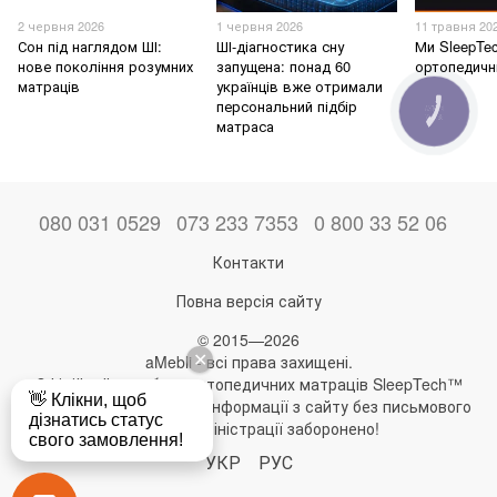
2 червня 2026
1 червня 2026
11 травня 20
Сон під наглядом ШІ:
ШІ-діагностика сну
Ми SleepTe
нове покоління розумних
запущена: понад 60
ортопедичн
матраців
українців вже отримали
персональний підбір
КНОПКА
ЗВ'ЯЗКУ
матраса
080 031 0529
073 233 7353
0 800 33 52 06
Контакти
Повна версія сайту
© 2015—2026
aMebli - всі права захищені.
Офіційний виробник ортопедичних матраців SleepTech™
Будь-яке використання інформації з сайту без письмового
дозволу адміністрації заборонено!
УКР
РУС