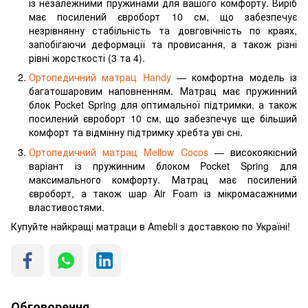
із незалежними пружинами для вашого комфорту. Виріб
має посилений євроборт 10 см, що забезпечує
незрівнянну стабільність та довговічність по краях,
запобігаючи деформації та провисання, а також різні
рівні жорсткості (3 та 4).
Ортопедичний матрац Handy
— комфортна модель із
багатошаровим наповненням. Матрац має пружинний
блок Pocket Spring для оптимальної підтримки, а також
посилений євроборт 10 см, що забезпечує ще більший
комфорт та відмінну підтримку хребта уві сні.
Ортопедичний матрац Mellow Cocos
— високоякісний
варіант із пружинним блоком Pocket Spring для
максимального комфорту. Матрац має посилений
євроборт, а також шар Air Foam із мікромасажними
властивостями.
Купуйте найкращі матраци в Amebli з доставкою по Україні!
Обговорення