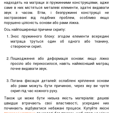
надходять на матраци зі пружинними конструкціями, адже
саме в них містяться металеві елементи, здатні видавати
звук з часом. Втім, і безпружинні конструкції не
застраховані від подібних проблем, особливо якщо
порушено цілісність основи або рами ліжка.
Ось найпоширеніші причини скрипу:
Знос пружинного блоку: згодом елементи всередині
матраца труться один об одного або тканину,
створюючи скрип.
Пошкодження або деформація основи: якщо ліжко
просіло або перекосилося, навіть найякісніший матрац
почне видавати звук.
Погана фіксація деталей: ослаблені кріплення основи
або рами можуть бути причиною, через яку ви чуєте
скрип під час кожного руху.
Також це може бути низька якість матеріалів: дешеві
швидше втрачають свої властивості, усередині них
починають відбуватися небажані процеси. Купуйте якісні
пружинні матраци
та моделі без пружин, щоб спальне місце