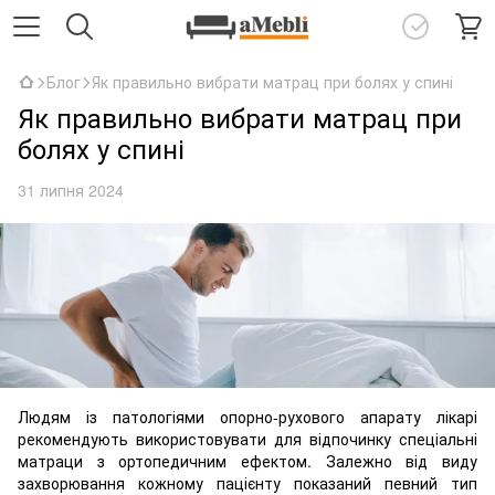
Блог
Як правильно вибрати матрац при болях у спині
Як правильно вибрати матрац при
болях у спині
31 липня 2024
Людям із патологіями опорно-рухового апарату лікарі
рекомендують використовувати для відпочинку спеціальні
матраци з ортопедичним ефектом. Залежно від виду
захворювання кожному пацієнту показаний певний тип