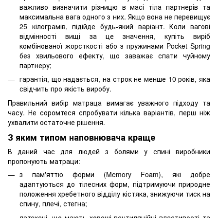
важливо визначити різницю в масі тіла партнерів та
максимальна вага одного з них. Якщо вона не перевищує
25 кілограмів, підійде будь-який варіант. Коли вагові
відмінності вищі за це значення, купіть виріб
комбінованої жорсткості або з пружинами Pocket Spring
без хвильового ефекту, що заважає спати чуйному
партнеру;
гарантія, що надається, на строк не менше 10 років, яка
свідчить про якість виробу.
Правильний вибір матраца вимагає уважного підходу та
часу. Не соромтеся спробувати кілька варіантів, перш ніж
ухвалити остаточне рішення.
З яким типом наповнювача краще
В даний час для людей з болями у спині виробники
пропонують матраци:
з пам'яттю форми (Memory Foam), які добре
адаптуються до тілесних форм, підтримуючи природне
положення хребетного відділу кістяка, знижуючи тиск на
спину, плечі, стегна;
латексні, що мають хороші вентиляційні властивості та