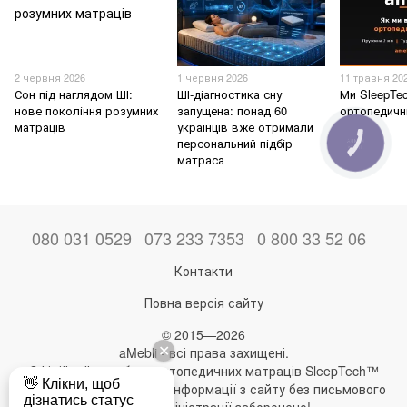
2 червня 2026
1 червня 2026
11 травня 20
Сон під наглядом ШІ:
ШІ-діагностика сну
Ми SleepTe
нове покоління розумних
запущена: понад 60
ортопедичн
матраців
українців вже отримали
персональний підбір
КНОПКА
ЗВ'ЯЗКУ
матраса
080 031 0529
073 233 7353
0 800 33 52 06
Контакти
Повна версія сайту
© 2015—2026
aMebli - всі права захищені.
Офіційний виробник ортопедичних матраців SleepTech™
Будь-яке використання інформації з сайту без письмового
дозволу адміністрації заборонено!