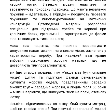
хворий орган. Латексні моделі еластичні та
забезпечують природну підтримку, що мають незалежні
пружини – адаптацію, а гібридні – поєднують переваги
пружинних та пінополіуретанових чи латексних
конструкцій. Ортопедичні матраци розроблені
спеціально для підтримки хребта та корисні при
хронічних болях, ергономічні – адаптуються до форми
тіла та знижують тиск на нього;
маса тіла пацієнта, яка повинна перевищувати
допустиме навантаження на спальне місце, зазначену у
характеристиці виробу. При надмірній вазі краще
вибрати помірковано жорсткі матраци, що не
дозволяють тілу провалюватися;
вік (що старша людина, тим м'якше має бути спальне
місце). Дітям та підліткам фахівці рекомендують
купувати жорсткі моделі, представникам середніх
вікових груп – середньо жорсткі, а людям після 50 років
– м'якіші варіанти, що знижують тиск на плечі, стегнову
кістку;
кількість відпочиваючих на ліжку. Який купити матрац,
щоб не хворіла спина? При покупці двоспальної моделі