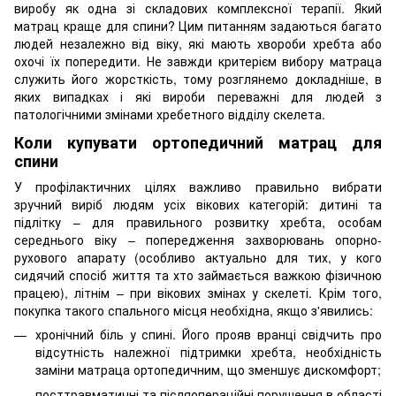
виробу як одна зі складових комплексної терапії. Який
матрац краще для спини? Цим питанням задаються багато
людей незалежно від віку, які мають хвороби хребта або
охочі їх попередити. Не завжди критерієм вибору матраца
служить його жорсткість, тому розглянемо докладніше, в
яких випадках і які вироби переважні для людей з
патологічними змінами хребетного відділу скелета.
Коли купувати ортопедичний матрац для
спини
У профілактичних цілях важливо правильно вибрати
зручний виріб людям усіх вікових категорій: дитині та
підлітку – для правильного розвитку хребта, особам
середнього віку – попередження захворювань опорно-
рухового апарату (особливо актуально для тих, у кого
сидячий спосіб життя та хто займається важкою фізичною
працею), літнім – при вікових змінах у скелеті. Крім того,
покупка такого спального місця необхідна, якщо з'явились:
хронічний біль у спині. Його прояв вранці свідчить про
відсутність належної підтримки хребта, необхідність
заміни матраца ортопедичним, що зменшує дискомфорт;
посттравматичні та післяопераційні порушення в області