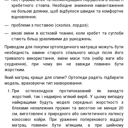
хребетного стовпа. Необхідне зниження навантаження
на больові ділянки, щоб відбулося швидке та комфортне
відновлення;
проблеми з поставою (сколіоз, лордоз);
вікові зміни в кістковій тканині, коли хребет та суглоби
стають більш уразливими до ушкоджень.
Приводом для покупки ортопедичного матраца можуть бути
необхідність заміни старого спального місця після його
тривалого використання, зміни маси тіла (набір ваги або
схуднення), при чому він не завжди повинен бути
жорстким.
Який матрац краще для спини? Ортопеди радять підбирати
модель, враховуючи тип захворювання:
При остеохондрозі протипоказаний як занадто
жорсткий, так і надмірно м'який виріб. У цьому випадку
найкращими будуть моделі середньої жорсткості з
блоками незалежних пружин та висотою не менше 20
см, виготовлені з природного або синтетичного латексу
кокосової койри. При ураженні поперекового відділу
матрац повинен бути м'якшим, а при шийному