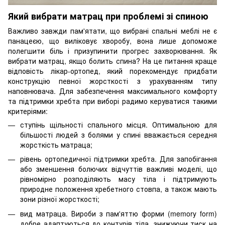
Який вибрати матрац при проблемі зі спиною
Важливо завжди пам'ятати, що вибрані спальні меблі не є
панацеєю, що виліковує хворобу, вона лише допоможе
полегшити біль і призупинити прогрес захворювання. Як
вибрати матрац, якщо болить спина? На це питання краще
відповість лікар-ортопед, який порекомендує придбати
конструкцію певної жорсткості з урахуванням типу
наповнювача. Для забезпечення максимального комфорту
та підтримки хребта при виборі радимо керуватися такими
критеріями:
ступінь щільності спального місця. Оптимальною для
більшості людей з болями у спині вважається середня
жорсткість матраца;
рівень ортопедичної підтримки хребта. Для запобігання
або зменшення болючих відчуттів важливі моделі, що
рівномірно розподіляють масу тіла і підтримують
природне положення хребетного стовпа, а також мають
зони різної жорсткості;
вид матраца. Вироби з пам'яттю форми (memory form)
добре адаптуються до контурів тіла, знижуючи тиск на