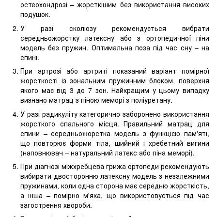
остеохондрозі – жорсткішим без використання високих
подушок.
У разі сколіозу рекомендується вибрати
середньожорстку латексну або з ортопедичної піни
модель без пружин. Оптимальна поза під час сну – на
спині.
При артрозі або артриті показаний варіант помірної
жорсткості із зональним пружинним блоком, поверхня
якого має від 3 до 7 зон. Найкращим у цьому випадку
визнано матрац з піною меморі з поліуретану.
У разі радикуліту категорично заборонено використання
жорсткого спального місця. Правильний матрац для
спини – середньожорстка модель з функцією пам'яті,
що повторює форми тіла, шийний і хребетний вигини
(наповнювач – натуральний латекс або піна меморі).
При діагнозі міжхребцева грижа ортопеди рекомендують
вибирати двосторонню латексну модель з незалежними
пружинами, коли одна сторона має середню жорсткість,
а інша – помірно м'яка, що використовується під час
загострення хвороби.