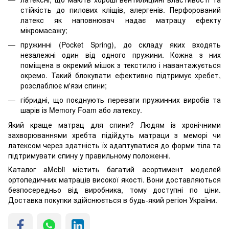
стійкість до пилових кліщів, алергенів. Перфорований
латекс як наповнювач надає матрацу ефекту
мікромасажу;
пружинні (Pocket Spring), до складу яких входять
незалежні один від одного пружини. Кожна з них
поміщена в окремий мішок з текстилю і навантажується
окремо. Такий блокувати ефективно підтримує хребет,
розслаблює м'язи спини;
гібридні, що поєднують переваги пружинних виробів та
шарів із Memory Foam або латексу.
Який краще матрац для спини? Людям із хронічними
захворюваннями хребта підійдуть матраци з меморі чи
латексом через здатність їх адаптуватися до форми тіла та
підтримувати спину у правильному положенні.
Каталог aMebli містить багатий асортимент моделей
ортопедичних матраців високої якості. Вони доставляються
безпосередньо від виробника, тому доступні по ціни.
Доставка покупки здійснюється в будь-який регіон України.