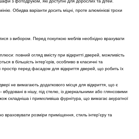
шафи з фотодруком, які доступні для дорослих та дітей.
мінію. Обидва варіанти досить міцні, проте алюмінієві трохи
итися з вибором. Перед покупкою меблів необхідно врахувати
 плюси: повний огляд вмісту при відкритті дверей, можливість
ься в більшість інтер'єрів, особливо в класичні та
й простір перед фасадом для відкриття дверей, що робить їх
вері не вимагають додаткового місця для відкриття, що є
 вбудовані в нішу, під стелю, із дзеркальними або глянсовими
акож складніша і примхливіша фурнітура, що вимагає акуратної
о враховувати розміри приміщення, стиль інтер'єру та