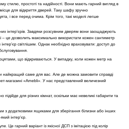
му стилю, простоті та надійності. Вони мають гарний вигляд в
 місце для відкриття дверей. Таку шафу зручно
та, і все перед очима. Крім того, такі моделі легше
сних інтер'єрів. Завдяки розсувним дверям вони заощаджують
лі – це дозволить максимально використати кожен сантиметр
нтер'єр світлішим. Однак необхідно враховувати: доступ до
бслуговування.
цятами, що відкриваються. У випадку, коли кожен метр на
афи найкращий саме для вас. Але де можна замовити справді
нет-магазині «Amebli». У нас представлений величезний
підійде для різних кімнат, оскільки має невеликі габарити та
 з додатковими ящиками для зберігання білизни або інших
-який інтер'єр.
. Це гарний варіант із якісної ДСП з імітацією під колір