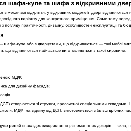
ся шафа-купе та шафа з відкривними две
ся в механізмі відкриття: у відкривних моделей двері відчиняються н
дповідного варіанту для конкретного приміщення. Саме тому перед
я з погляду практичності, дизайну, особливостей експлуатації та бюд
ня
 — шафа-купе або з дверцятами, що відкриваються — такі меблі виг
, що відчиняються найчастіше виготовляються з такої сировини:
леною МДФ;
нка для дизайну фасадів;
садів.
ДСП) створюється зі стружки, просоченої спеціальними складами. 
смоли. МДФ, на відміну від ДСП, виготовляється з більш дрібних части
дуже різний внаслідок використання різноманітних декорів — скла, п