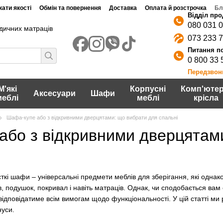
ати якості
Обмін та повернення
Доставка
Оплата й розстрочка
Бл
080 031 
дичних матраців
073 233 
0 800 33 
Передзвон
М'які
Корпусні
Комп'ютер
Аксесуари
Шафи
меблі
меблі
крісла
Шафа-купе або з відкривними дверцятами: що вибрати для спальні
або з відкривними дверцятами
ткі шафи – універсальні предмети меблів для зберігання, які однаков
в, подушок, покривал і навіть матраців. Однак, чи сподобається ва
 відповідатиме всім вимогам щодо функціональності. У цій статті м
нуси.