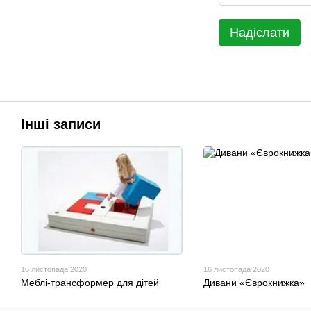
Надіслати
Інші записи
16 листопада 2020
16 листопада 2020
Меблі-трансформер для дітей
Дивани «Єврокнижка»