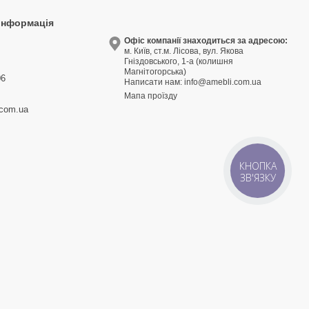
 інформація
9
Офіс компанії знаходиться за адресою:
м. Київ, ст.м. Лісова, вул. Якова
3
Гніздовського, 1-а (колишня
Магнітогорська)
06
Написати нам:
info@amebli.com.ua
Мапа проїзду
.com.ua
КНОПКА
ЗВ'ЯЗКУ