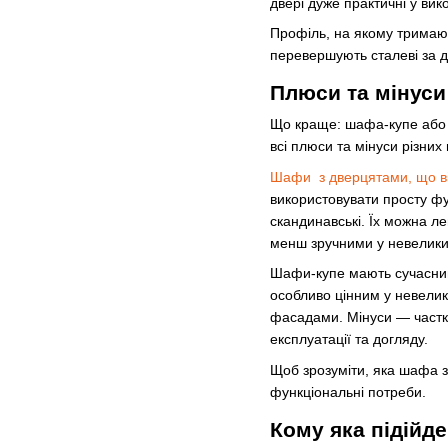
двері дуже практичні у ви
Профіль, на якому тримають
перевершують сталеві за д
Плюси та мінуси
Що краще: шафа-купе або з
всі плюси та мінуси різни
Шафи з дверцятами, що в
використовувати просту фур
скандинавські. Їх можна л
менш зручними у невеликих
Шафи-купе мають сучасний 
особливо цінним у невелик
фасадами. Мінуси — частко
експлуатації та догляду.
Щоб зрозуміти, яка шафа з
функціональні потреби.
Кому яка підійде