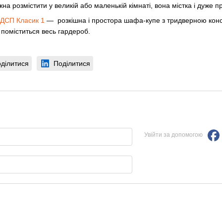
а розмістити у великій або маленькій кімнаті, вона містка і дуже п
ДСП Класик 1
— розкішна і простора шафа-купе з тридверною констр
 поміститься весь гардероб.
ділитися
Поділитися
Увійти за допомогою