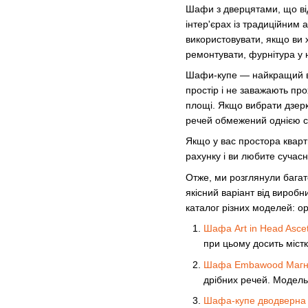
Шафи з дверцятами, що від
інтер'єрах із традиційним 
використовувати, якщо ви х
ремонтувати, фурнітура у н
Шафи-купе — найкращий вар
простір і не заважають пр
площі. Якщо вибрати дзерк
речей обмежений однією с
Якщо у вас простора кварт
рахунку і ви любите сучас
Отже, ми розглянули багат
якісний варіант від вироб
каталог різних моделей: о
Шафа Art in Head Asce
при цьому досить містк
Шафа Embawood Магн
дрібних речей. Модель с
Шафа-купе дводверна