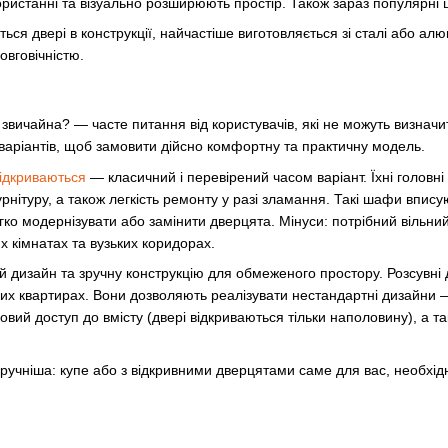
користанні та візуально розширюють простір. Також зараз популярні 
ся двері в конструкції, найчастіше виготовляється зі сталі або алю
овговічністю.
вичайна? — часте питання від користувачів, які не можуть визнач
х варіантів, щоб замовити дійсно комфортну та практичну модель.
ідкриваються
— класичний і перевірений часом варіант. Їхні головні
нітуру, а також легкість ремонту у разі зламання. Такі шафи вписуют
егко модернізувати або замінити дверцята. Мінуси: потрібний вільни
 кімнатах та вузьких коридорах.
дизайн та зручну конструкцію для обмеженого простору. Розсувні д
их квартирах. Вони дозволяють реалізувати нестандартні дизайни —
вий доступ до вмісту (двері відкриваються тільки наполовину), а т
ручніша: купе або з відкривними дверцятами саме для вас, необхідн