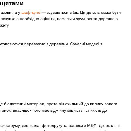
рцятами
азовні, а у
шаф-купе
— зсуваються в бік. Ця деталь може бути
 покупкою необхідно оцінити, наскільки зручною та доречною
жету.
отовляються переважно з деревини. Сучасні моделі з
Це бюджетний матеріал, проте він схильний до впливу вологи
нок, внаслідок чого має відмінну міцність і стійкість до
іскоструму, дзеркала, фотодруку та вставки з МДФ. Дзеркальні