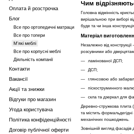
Чим відрізняють
Оплата й розстрочка
Головна відмінність криєть
Блог
вирішальною при виборі ві
буде та чи інша конструкці
Все про ортопедичні матраци
Все про топери
Матеріал виготовлен
М'які меблі
Незалежно від конструкції
Все про корпусні меблі
розсувними або дверцятами
Діяльність компанії
ламінованої ДСП;
Контакти
ДСП;
Вакансії
глянсовою або забарв
піскоструминного малю
Акції та знижки
скла та дзеркал для фа
Відгуки про магазин
Деревно-стружкова плита (
Угода користувача
та містить формальдегідні 
механічних пошкоджень.
Політика конфіденційності
Зовнішній вигляд фасадів 
Договір публічної оферти