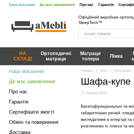
Перейти до основного контенту
Наші магазини
Де моє замовлення
Про нас
Гарантія
Сертифік
Офіційний виробник ортопе
SleepTech™
НА
Ортопедичні
Матраци
Ліжка
СКЛАДІ
матраци
топери
Наші магазини
Головна
Блог
М'які меблі
Шафа-купе 
Де моє замовлення
Про нас
17 червня 2025
Гарантія
Багатофункціональні та міс
Сертифікати якості
габаритніших речей: пледі
виглядатиме в інтер'єрі та
Обмін та повернення
розглянемо їх плюси та мі
Доставка