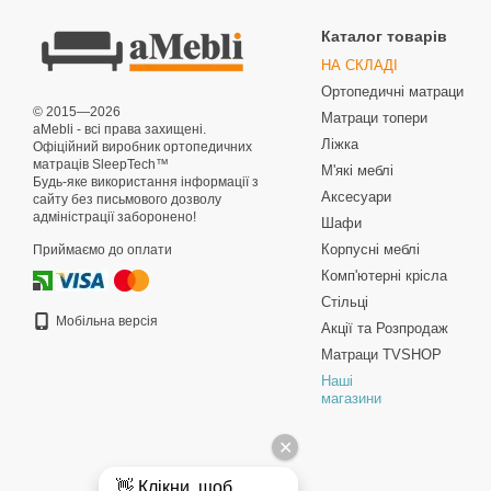
Каталог товарів
НА СКЛАДІ
Ортопедичні матраци
© 2015—2026
Матраци топери
aMebli - всі права захищені.
Ліжка
Офіційний виробник ортопедичних
матраців SleepTech™
М'які меблі
Будь-яке використання інформації з
Аксесуари
сайту без письмового дозволу
адміністрації заборонено!
Шафи
Корпусні меблі
Приймаємо до оплати
Комп'ютерні крісла
Стільці
Мобільна версія
Акції та Розпродаж
Матраци TVSHOP
Наші
магазини