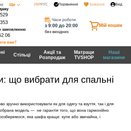
Порівняння
Ще
УКР
РУС
Бажання
Вхід
ог
0529
Часи роботи:
7353
Мій кошик
з 9:00 до 20:00
без вихідних
52 06
ити вам?
ні
Акції та
Матраци
Наші
Стільці
Розпродаж
TVSHOP
магазини
: що вибрати для спальні
о зручно використовувати як для одягу та взуття, так і для
м обрана модель — не гарантія того, що вона гармонійно
и розберемося, яка шафа краще: купе або звичайна, і