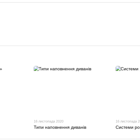
16 листопада 2020
16 листопада 
Типи наповнення диванів
Системи ро