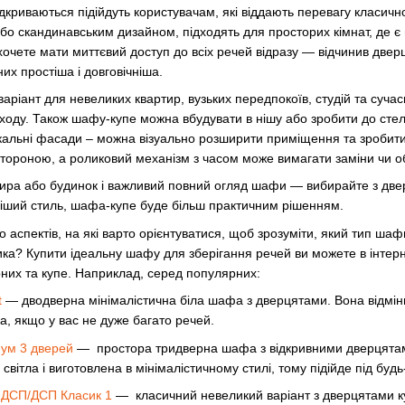
криваються підійдуть користувачам, які віддають перевагу класично
або скандинавським дизайном, підходять для просторих кімнат, де є
очете мати миттєвий доступ до всіх речей відразу — відчинив дверця
их простіша і довговічніша.
іант для невеликих квартир, вузьких передпокоїв, студій та суча
оходу. Також шафу-купе можна вбудувати в нішу або зробити до сте
альні фасади – можна візуально розширити приміщення та зробити і
тороною, а роликовий механізм з часом може вимагати заміни чи о
ира або будинок і важливий повний огляд шафи — вибирайте з двер
ніший стиль, шафа-купе буде більш практичним рішенням.
о аспектів, на які варто орієнтуватися, щоб зрозуміти, який тип ш
ника? Купити ідеальну шафу для зберігання речей ви можете в інтер
рних та купе. Наприклад, серед популярних:
t
— дводверна мінімалістична біла шафа з дверцятами. Вона відмінно 
а, якщо у вас не дуже багато речей.
ум 3 дверей
— простора тридверна шафа з відкривними дверцятами
вітла і виготовлена ​​в мінімалістичному стилі, тому підійде під будь
 ДСП/ДСП Класик 1
— класичний невеликий варіант з дверцятами купе