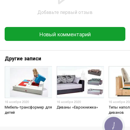
Добавьте первый отзыв
Новый комментарий
Другие записи
16 ноября 2020
16 ноября 2020
16 ноября 20
Мебель-трансформер для
Диваны «Еврокнижка»
Типы напол
детей
диванов
КНОПКА
ЗВ'ЯЗКУ