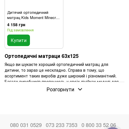
Дитячий ортопедичний
матрац Kids Moment Minecraft
/ Майнкрафт 63х125 см
4 158 грн
Під замовлення
Купити
Ортопедичні матраци 63х125
Якщо ви шукаєте хороший ортопедичний матрац для
дитини, то зараз це нескладно. Справа в тому, що
асортимент таких виробів дуже широкий і різноманітний.
Багато виробників пропонують у своїх лінійках моделі для
дітей різного віку.
Розгорнути
Матраци 63 на 125 відрізняються між собою
наповнювачами, матеріалами, товщиною, зовнішнім
виглядом та наявністю додаткового функціоналу у вигляді
чохлів та наматрацників.
Кому підійде така модель
080 031 0529
073 233 7353
0 800 33 52 06