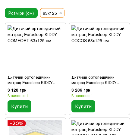
Розміри (см)
63x125
Дитячий ортопедичний
Дитячий ортопедичний
матрац Eurosleep KIDDY
матрац Eurosleep KIDDY
COMFORT 63х125 см
COCOS 63х125 см
3 128 грн
3 286 грн
В наявності
В наявності
Купити
Купити