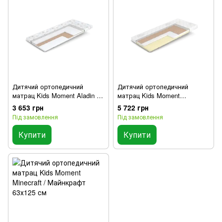
Дитячий ортопедичний
Дитячий ортопедичний
матрац Kids Moment Aladin /
матрац Kids Moment
Аладін 63х125 см
Hotwheels / Хотвілс 63х125 см
3 653 грн
5 722 грн
Під замовлення
Під замовлення
Купити
Купити