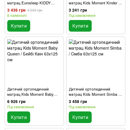
матрац Eurosleep KIDDY
матрац Kids Moment Kinder /
LATEX-MEMORY 63х125 см
Кіндер 63х125 см
3 436 грн
3 241 грн
4 295 грн
В наявності
Під замовлення
Купити
Купити
Дитячий ортопедичний
Дитячий ортопедичний
матрац Kids Moment Baby
матрац Kids Moment Simba /
Queen / Бейбі Квін 63х125 см
Сімба 63х125 см
6 926 грн
3 458 грн
Під замовлення
Під замовлення
Купити
Купити